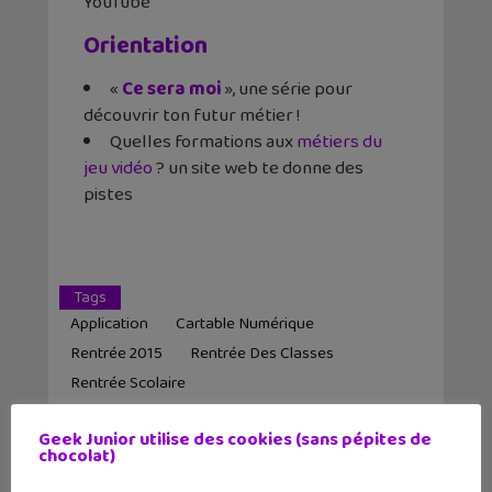
YouTube
Orientation
«
Ce sera moi
», une série pour
découvrir ton futur métier !
Quelles formations aux
métiers du
jeu vidéo
? un site web te donne des
pistes
Tags
Application
Cartable Numérique
Rentrée 2015
Rentrée Des Classes
Rentrée Scolaire
Geek Junior utilise des cookies (sans pépites de
Article précédent
Article suivant
chocolat)
L’actu geek #27 : la
Le jeu mobile du