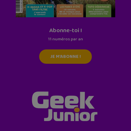
Abonne-toi !
11 numéros par an
JE M'ABONNE !