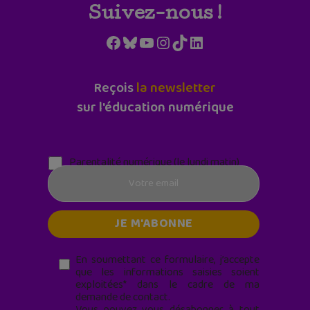
Suivez-nous !
Facebook
Bluesky
YouTube
Instagram
TikTok
LinkedIn
Reçois
la newsletter
sur l'éducation numérique
Parentalité numérique (le lundi matin)
En soumettant ce formulaire, j’accepte
que les informations saisies soient
exploitées* dans le cadre de ma
demande de contact.
Vous pouvez vous désabonner à tout