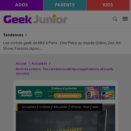
ADOS
PARENTS
KIDS
Tendances
Les sorties geek de l’été à Paris : One Piece au musée Grévin, Zoo Art
Show, Passion Japon…
Accueil
Actualités
Rentrée scolaire : Ton cartable numérique (applications, site web,
conseils)
/
/
/
/
Actualités
Android
Éducation
iPhone - iPad
Web