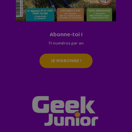
Abonne-toi !
11 numéros par an
JE M'ABONNE !