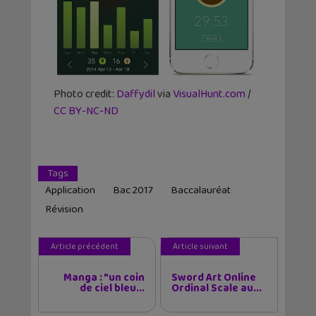
Photo credit:
Daffydil
via
VisualHunt.com
/
CC BY-NC-ND
Tags
Application
Bac 2017
Baccalauréat
Révision
Article précédent
Article suivant
Manga : "un coin
Sword Art Online
de ciel bleu...
Ordinal Scale au...