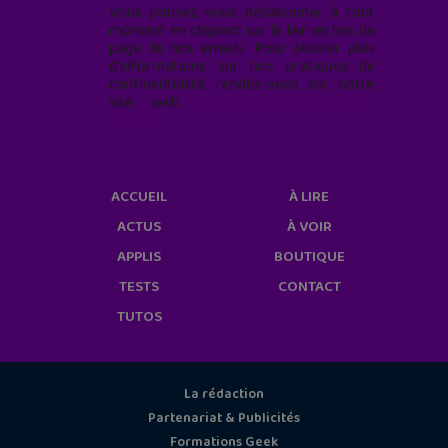
Vous pouvez vous désabonner à tout
moment en cliquant sur le lien en bas de
page de nos emails. Pour obtenir plus
d'informations sur nos pratiques de
confidentialité, rendez-vous sur notre
site web
geekjunior.fr/informations-
cookies/
ACCUEIL
À LIRE
ACTUS
À VOIR
APPLIS
BOUTIQUE
TESTS
CONTACT
TUTOS
La rédaction
Partenariat & Publicités
Formations Geek