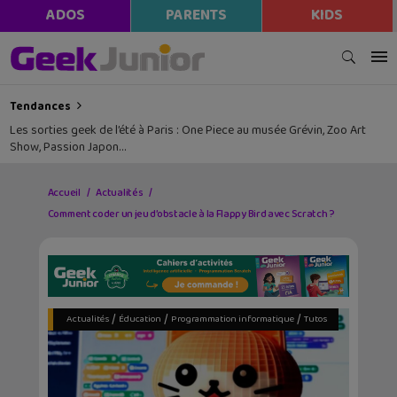
ADOS
PARENTS
KIDS
Tendances
Les sorties geek de l’été à Paris : One Piece au musée Grévin, Zoo Art
Show, Passion Japon…
Accueil
Actualités
Comment coder un jeu d’obstacle à la Flappy Bird avec Scratch ?
/
/
/
Actualités
Éducation
Programmation informatique
Tutos