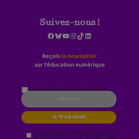
Suivez-nous !
Facebook
Bluesky
YouTube
Instagram
TikTok
LinkedIn
Reçois
la newsletter
sur l'éducation numérique
Parentalité numérique (le lundi matin)
En soumettant ce formulaire, j’accepte
que les informations saisies soient