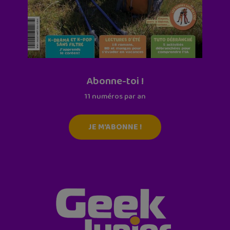
Abonne-toi !
11 numéros par an
JE M'ABONNE !