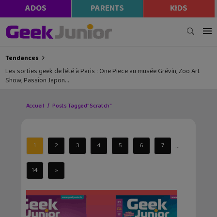
ADOS
PARENTS
KIDS
Tendances
Les sorties geek de l’été à Paris : One Piece au musée Grévin, Zoo Art
Show, Passion Japon…
Accueil
Posts Tagged "Scratch"
...
1
2
3
4
5
6
7
14
»