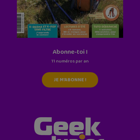
Abonne-toi !
11 numéros par an
JE M'ABONNE !