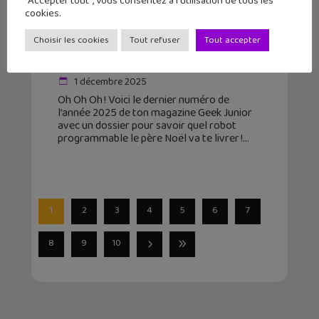
"Accepter tout", vous consentez à l'utilisation de tous les
cookies.
Sortie du n°62 du magazine Geek
Junior : quel robot choisir pour Noël
Choisir les cookies
Tout refuser
Tout accepter
?
1 décembre 2025
Oh Oh Oh ! Voici le dernier numéro de
l’année 2025 de ton magazine Geek Junior
avec un dossier pour savoir quel robot
programmable le père Noël va te livrer !
1
2
3
4
5
6
7
8
9
10