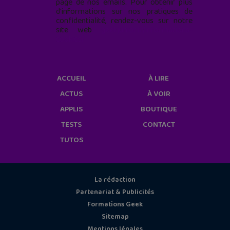
page de nos emails. Pour obtenir plus
d'informations sur nos pratiques de
confidentialité, rendez-vous sur notre
site web
geekjunior.fr/informations-
cookies/
ACCUEIL
À LIRE
ACTUS
À VOIR
APPLIS
BOUTIQUE
TESTS
CONTACT
TUTOS
La rédaction
Partenariat & Publicités
Formations Geek
Sitemap
Mentions légales