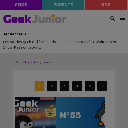
ADOS
PARENTS
KIDS
Tendances
Les sorties geek de l’été à Paris : One Piece au musée Grévin, Zoo Art
Show, Passion Japon…
Accueil
2025
mars
1
2
3
4
5
»