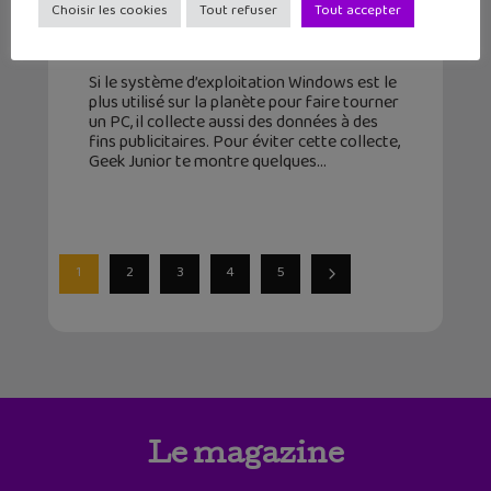
Choisir les cookies
Tout refuser
Tout accepter
un peu moins curieux
28 mars 2025
Si le système d’exploitation Windows est le
plus utilisé sur la planète pour faire tourner
un PC, il collecte aussi des données à des
fins publicitaires. Pour éviter cette collecte,
Geek Junior te montre quelques
1
2
3
4
5
Le magazine