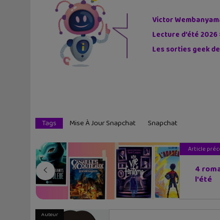
Victor Wembanyama 
Lecture d’été 2026 
Les sorties geek de
Tags
Mise À Jour Snapchat
Snapchat
Article pré
4 roma
l'été
Auteur