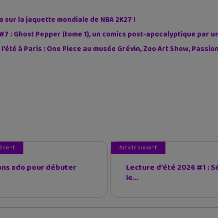
sur la jaquette mondiale de NBA 2K27 !
#7 : Ghost Pepper (tome 1), un comics post-apocalyptique par u
 l’été à Paris : One Piece au musée Grévin, Zoo Art Show, Passi
cédent
Article suivant
ns ado pour débuter
Lecture d’été 2026 #1 : S
le...