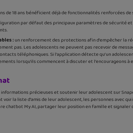
ns de 18 ans bénéficient déjà de fonctionnalités renforcées de s
guration par défaut des principaux paramètres de sécurité et d
nts.
bles :
un renforcement des protections afin d’empêcher la r
lement pas. Les adolescents ne peuvent pas recevoir de messag
ontacts téléphoniques. Si l’application détecte qu’un adolesc
sements lorsqu’ils commencent à discuter et l’encourageons à e
hat
nformations précieuses et soutenir leur adolescent sur Snapchat
ent voir la liste d’amis de leur adolescent, les personnes avec 
otre chatbot My AI, partager leur position en famille et signa