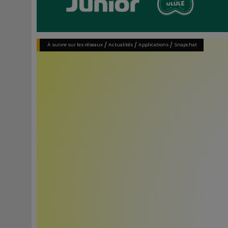
/
/
/
À suivre sur les réseaux
Actualités
Applications
Snapchat