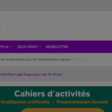
NEWSLETTER
PPLIS
JEUX VIDEO
ce au musée Grévin, Zoo Art Show, Passion Japon…
interface spécifique pour les 13-15 ans