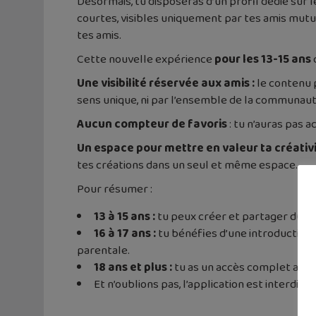
Désormais, tu disposeras d’un profil dédié sur 
courtes, visibles uniquement par tes amis mutu
tes amis.
Cette nouvelle expérience
pour les 13-15 ans
Une visibilité réservée aux amis :
le contenu 
sens unique, ni par l’ensemble de la communau
Aucun compteur de favoris
: tu n’auras pas a
Un espace pour mettre en valeur ta créativit
tes créations dans un seul et même espace.
Pour résumer :
13 à 15 ans :
tu peux créer et partager du c
16 à 17 ans :
tu bénéfies d’une introduction o
parentale.
18 ans et plus :
tu as un accès complet aux pr
Et n’oublions pas, l’application est interdite