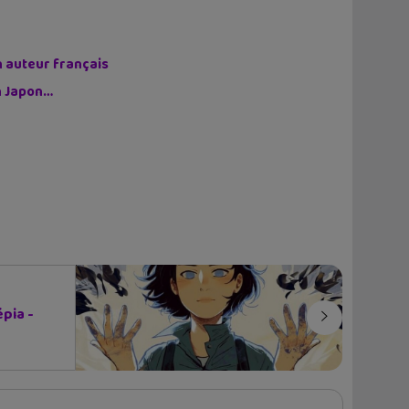
n auteur français
on Japon…
épia -