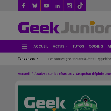
ACCUEIL
TUTOS
CODING
ACTUS
A
Tendances
Les sorties geek de l’été à Paris : One Pie
Accueil
À suivre sur les réseaux
Snapchat déploie une 