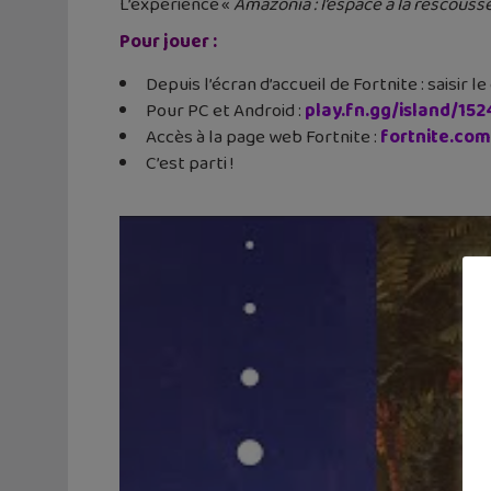
L’expérience «
Amazonia : l’espace à la rescouss
Pour jouer :
Depuis l’écran d’accueil de Fortnite : saisir
Pour PC et Android :
play.fn.gg/island/15
Accès à la page web Fortnite :
fortnite.co
C’est parti !​