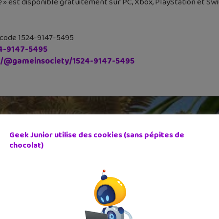
e
» est disponible gratuitement sur PC, Xbox, PlayStation et Swi
 le code 1524-9147-5495
24-9147-5495
m/@gameinsociety/1524-9147-5495
Geek Junior utilise des cookies (sans pépites de
chocolat)