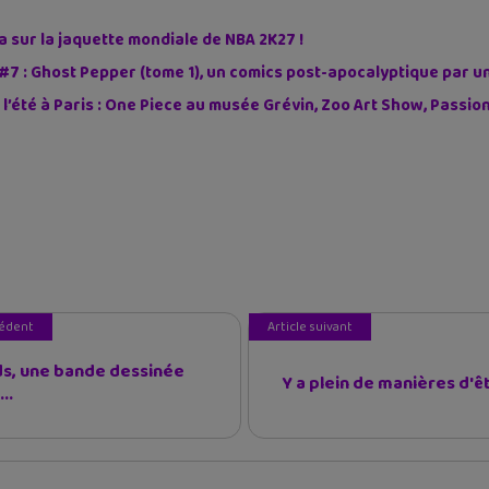
sur la jaquette mondiale de NBA 2K27 !
#7 : Ghost Pepper (tome 1), un comics post-apocalyptique par u
 l’été à Paris : One Piece au musée Grévin, Zoo Art Show, Passi
cédent
Article suivant
s, une bande dessinée
Y a plein de manières d'êt
..