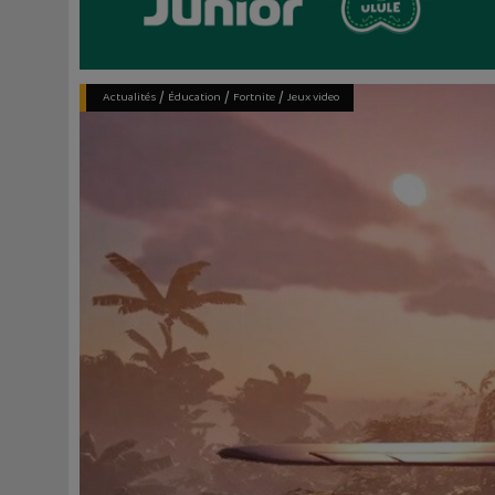
/
/
/
Actualités
Éducation
Fortnite
Jeux video