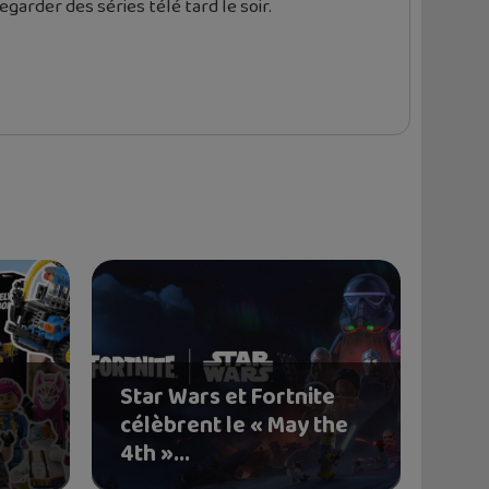
garder des séries télé tard le soir.
Star Wars et Fortnite
o
célèbrent le « May the
4th »...