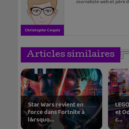
Journaliste web et père de
Christophe Coquis
Articles similaires
Star Wars revient en
LEGO 
force dans Fortnite à
et Od
l&rsquo...
c...