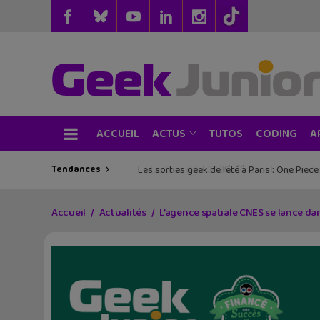
ACCUEIL
TUTOS
CODING
ACTUS
A
Tendances
Les sorties geek de l’été à Paris : One Pie
Accueil
Actualités
L’agence spatiale CNES se lance dan