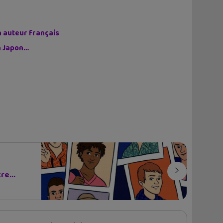
n auteur français
on Japon…
re...