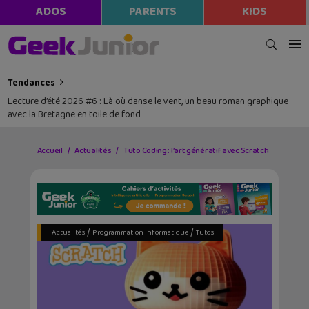
modal-check
ADOS
PARENTS
KIDS
Tendances
Lecture d’été 2026 #6 : Là où danse le vent, un beau roman graphique
avec la Bretagne en toile de fond
Accueil
Actualités
Tuto Coding : l’art génératif avec Scratch
/
/
Actualités
Programmation informatique
Tutos