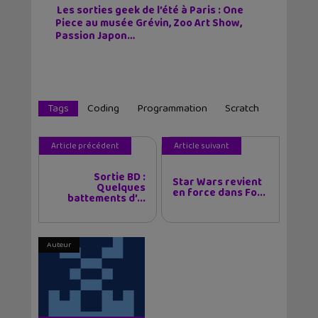
Les sorties geek de l’été à Paris : One
Piece au musée Grévin, Zoo Art Show,
Passion Japon…
Tags
Coding
Programmation
Scratch
Article précédent
Article suivant
Sortie BD :
Star Wars revient
Quelques
en force dans Fo...
battements d’...
Auteur