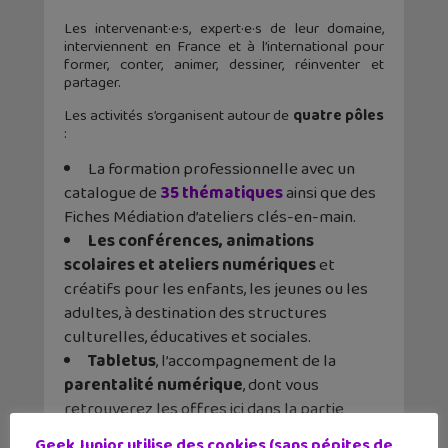
Les intervenant·e·s, expert·e·s de leur domaine,
interviennent en France et à l’international pour
former, conter, animer, dessiner, réinventer et
partager.
Les activités s’organisent autour de
quatre pôles
:
La formation professionnelle avec un
catalogue de
35 thématiques
ainsi que des
Fiches Médiation d’ateliers clés-en-main.
Les conférences, animations
scolaires et ateliers numériques
et
créatifs pour les enfants, les jeunes ou les
adultes, à destination des structures
culturelles, éducatives et sociales.
Tabletus
, l’accompagnement de la
parentalité numérique
, dont vous
retrouverez les offres ici dans la partie
Formations et Animations.
Geek Junior utilise des cookies (sans pépites de