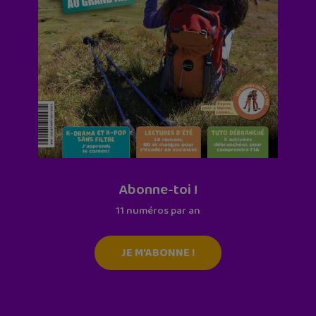
Abonne-toi !
11 numéros par an
JE M'ABONNE !