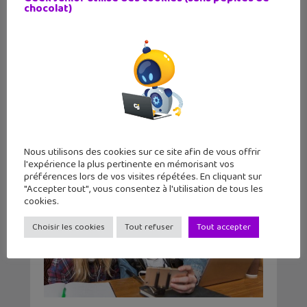
Les missions de conseil
pour une aide à
chocolat)
la stratégie numérique jeunesse et
éditoriale auprès d’associations ou
d’entreprises à vocation sociale ou
culturelle.
Notre réseau de 14 intervenant·e·s est à votre
écoute pour tous vos projets de médiation.
Nous utilisons des cookies sur ce site afin de vous offrir
l'expérience la plus pertinente en mémorisant vos
préférences lors de vos visites répétées. En cliquant sur
"Accepter tout", vous consentez à l'utilisation de tous les
cookies.
Choisir les cookies
Tout refuser
Tout accepter