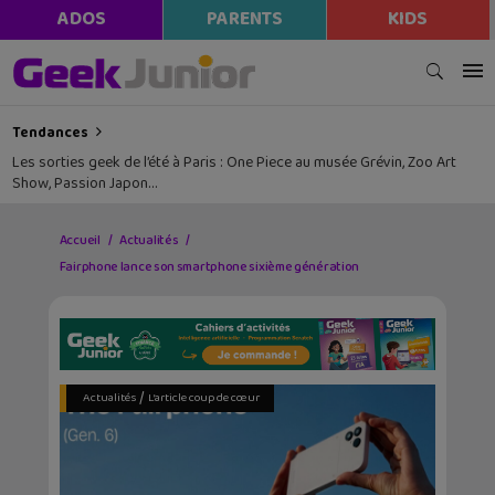
ADOS
PARENTS
KIDS
Tendances
Les sorties geek de l’été à Paris : One Piece au musée Grévin, Zoo Art
Show, Passion Japon…
Accueil
Actualités
Fairphone lance son smartphone sixième génération
/
Actualités
L’article coup de cœur