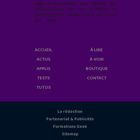
page de nos emails. Pour obtenir plus
d'informations sur nos pratiques de
confidentialité, rendez-vous sur notre
site web
geekjunior.fr/informations-
cookies/
ACCUEIL
À LIRE
ACTUS
À VOIR
APPLIS
BOUTIQUE
TESTS
CONTACT
TUTOS
La rédaction
Partenariat & Publicités
Formations Geek
Sitemap