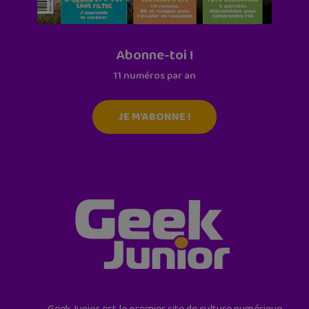
Abonne-toi !
11 numéros par an
JE M'ABONNE !