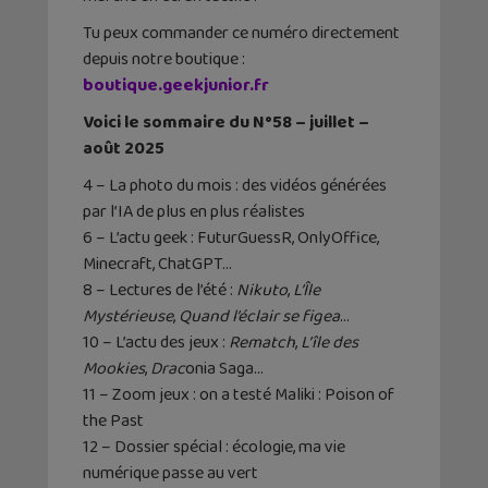
Tu peux commander ce numéro directement
depuis notre boutique :
boutique.geekjunior.fr
Voici le sommaire du N°58 – juillet –
août 2025
4 – La photo du mois : des vidéos générées
par l’IA de plus en plus réalistes
6 – L’actu geek :
FuturGuessR
,
OnlyOffice
,
Minecraft,
ChatGPT
…
8 – Lectures de l’été :
Nikuto
,
L’Île
Mystérieuse
,
Quand l’éclair se figea
…
10 – L’actu des jeux :
Rematch
,
L’île des
Mookies
,
Drac
onia
Saga…
11 – Zoom jeux : on a testé
Maliki
: Poison of
the Past
12 – Dossier spécial : écologie, ma vie
numérique passe au vert