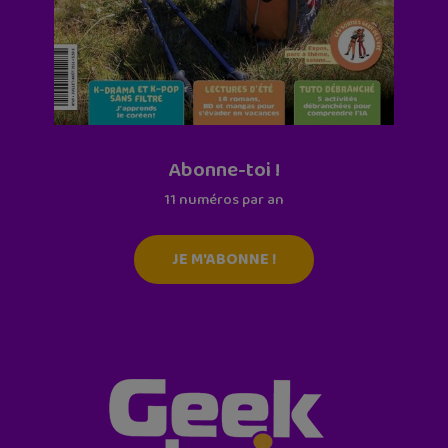
Abonne-toi !
11 numéros par an
JE M'ABONNE !