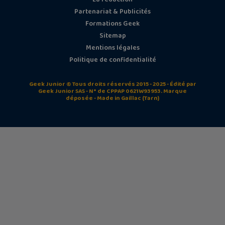
Partenariat & Publicités
Formations Geek
Sitemap
Mentions légales
Politique de confidentialité
Geek Junior © Tous droits réservés 2015 - 2025 - Édité par
Geek Junior SAS - N° de CPPAP 0621W93953. Marque
déposée - Made in Gaillac (Tarn)