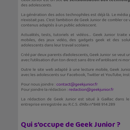
Geek Junior est un site
de sensibilisation aux technolo
des adolescents.
La génération des ados technophiles est déjà là. Le média p
n’existait pas. C’est l’ambition de Geek Junior de combler ce 
contenus adaptés à un public adolescent.
Actualités, tests, tutoriels et vidéos… Geek Junior traite
mobiles, des jeux vidéo, des gadgets geek et des solu
adolescents dans leur travail scolaire.
Créé par deux parents d’adolescents, Geek Junior se veut un
avec l’utilisation d’un ton direct sans être infantilisant ni mor
Outre le site web adapté à une lecture mobile, Geek Junio
avec les adolescents sur Facebook, Twitter et YouTube, Ins
Pour nous joindre :
contact@geekjunior.fr
Pour joindre la rédaction :
redaction@geekjunior.fr
La rédaction de Geek Junior est situé à Gaillac dans l
entreprise enregistrée au R.C.S. d’Albi n°848 914 289
Qui s’occupe de Geek Junior ?