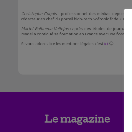
Christophe Coquis
: professionnel des médias depuis plu
rédacteur en chef du portail high-tech Softonic.fr de 2011 à
Mariel Balbuena Vallejos
: après des études de journalism
Mariel a continué sa formation en France avec une formati
Si vous adorez lire les mentions légales, c’est
ici
😉
Le magazine