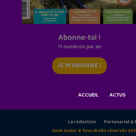
Abonne-toi !
11 numéros par an
JE M'ABONNE !
ACCUEIL
ACTUS
La rédaction
Partenariat & 
Geek Junior © Tous droits réservés 201