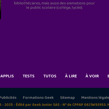
bibliothécaires, mais aussi des animations pour
le public scolaire (collège, lycée).
APPLIS
TESTS
TUTOS
À LIRE
À VOIR
Publicités
Formations Geek
Sitemap
Mentions légal
5 - 2025 - Édité par Geek Junior SAS - N° de CPPAP 0621W93953. 