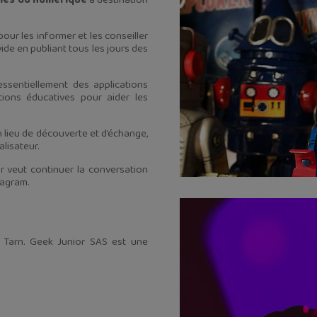
gies du numérique
à destination
our les informer et les conseiller
vide en publiant tous les jours des
 essentiellement des applications
tions éducatives pour aider les
 lieu de découverte et d’échange,
alisateur.
r veut continuer la conversation
tagram.
e Tarn. Geek Junior SAS est une