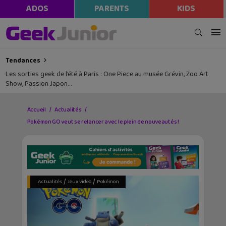
ADOS
PARENTS
KIDS
Tendances
Les sorties geek de l’été à Paris : One Piece au musée Grévin, Zoo Art
Show, Passion Japon…
Accueil
Actualités
Pokémon GO veut se relancer avec le plein de nouveautés !
/
/
Actualités
Jeux video
Pokémon