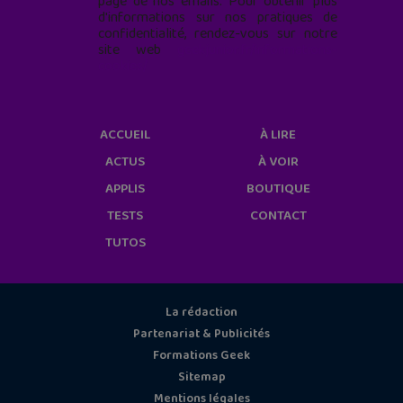
page de nos emails. Pour obtenir plus
d'informations sur nos pratiques de
confidentialité, rendez-vous sur notre
site web
geekjunior.fr/informations-
cookies/
ACCUEIL
À LIRE
ACTUS
À VOIR
APPLIS
BOUTIQUE
TESTS
CONTACT
TUTOS
La rédaction
Partenariat & Publicités
Formations Geek
Sitemap
Mentions légales