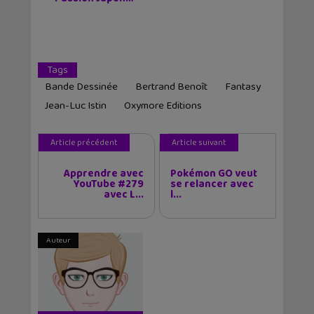
Tags
Bande Dessinée
Bertrand Benoît
Fantasy
Jean-Luc Istin
Oxymore Editions
Article précédent
Article suivant
Apprendre avec
Pokémon GO veut
YouTube #279
se relancer avec
avec L...
l...
Auteur