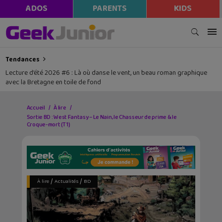
modal-check
ADOS
PARENTS
KIDS
Tendances
Lecture d’été 2026 #6 : Là où danse le vent, un beau roman graphique
avec la Bretagne en toile de fond
Accueil
À lire
Sortie BD : West Fantasy – Le Nain, le Chasseur de prime & le
Croque-mort (T 1)
/
/
À lire
Actualités
BD