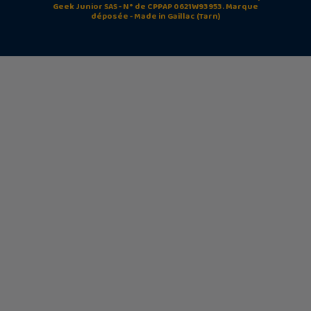
Geek Junior SAS - N° de CPPAP 0621W93953. Marque
déposée - Made in Gaillac (Tarn)