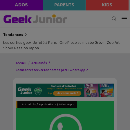
ADOS
PARENTS
KIDS
Tendances
Les sorties geek de l’été à Paris : One Piece au musée Grévin, Zoo Art
Show, Passion Japon…
Accueil
Actualités
Comment réserver ton nom de profil WhatsApp ?
/
/
Actualités
Applications
WhatsApp