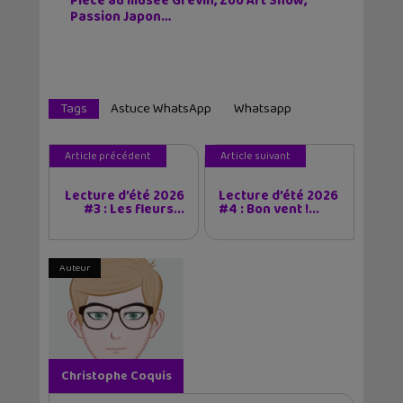
Piece au musée Grévin, Zoo Art Show,
Passion Japon…
Tags
Astuce WhatsApp
Whatsapp
Article précédent
Article suivant
Lecture d’été 2026
Lecture d’été 2026
#3 : Les fleurs...
#4 : Bon vent !...
Auteur
Christophe Coquis