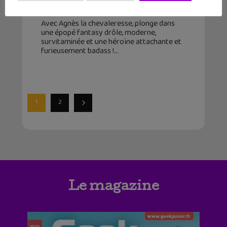
12 juillet 2026
Avec Agnès la chevaleresse, plonge dans
une épopé fantasy drôle, moderne,
survitaminée et une héroïne attachante et
furieusement badass !
1
2
Le magazine