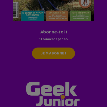
Abonne-toi !
11 numéros par an
JE M'ABONNE !