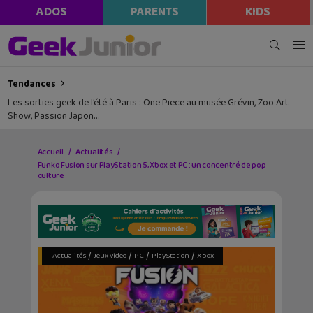
ADOS
PARENTS
KIDS
Tendances
Les sorties geek de l’été à Paris : One Piece au musée Grévin, Zoo Art
Show, Passion Japon…
Accueil
Actualités
Funko Fusion sur PlayStation 5, Xbox et PC : un concentré de pop
culture
/
/
/
/
Actualités
Jeux video
PC
PlayStation
Xbox