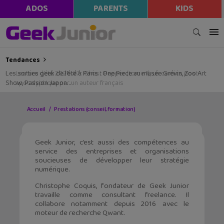
ADOS
PARENTS
KIDS
Tendances
Les sorties geek de l’été à Paris : One Piece au musée Grévin, Zoo Art
Show, Passion Japon…
Accueil
Prestations (conseil, formation)
Geek Junior, c’est aussi des compétences au
service des entreprises et organisations
soucieuses de développer leur stratégie
numérique.
Christophe Coquis, fondateur de Geek Junior
travaille comme consultant freelance. Il
collabore notamment depuis 2016 avec le
moteur de recherche Qwant.