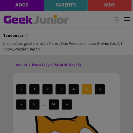
ADOS
PARENTS
KIDS
Tendances
Les sorties geek de l’été à Paris : One Piece au musée Grévin, Zoo Art
Show, Passion Japon…
Accueil
Posts Tagged "Scratch"
(Page 5)
«
1
2
3
4
5
6
...
7
8
14
»