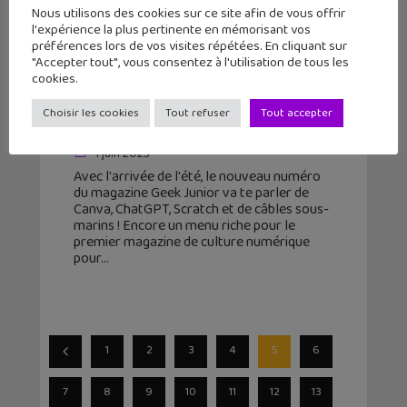
Nous utilisons des cookies sur ce site afin de vous offrir
l'expérience la plus pertinente en mémorisant vos
préférences lors de vos visites répétées. En cliquant sur
"Accepter tout", vous consentez à l'utilisation de tous les
Le n°35 du magazine Geek Junior
cookies.
disponible avec un dossier sur
Choisir les cookies
Tout refuser
Tout accepter
Canva !
1 juin 2023
Avec l'arrivée de l'été, le nouveau numéro
du magazine Geek Junior va te parler de
Canva, ChatGPT, Scratch et de câbles sous-
marins ! Encore un menu riche pour le
premier magazine de culture numérique
pour
1
2
3
4
5
6
7
8
9
10
11
12
13