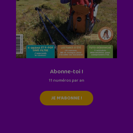
Abonne-toi !
11 numéros par an
JE M'ABONNE !