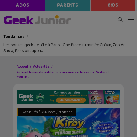
ADOS
PARENTS
KIDS
Tendances
Les sorties geek de l’été à Paris : One Piece au musée Grévin, Zoo Art
Show, Passion Japon…
Accueil
Actualités
Kirby et le monde oublié : une version exclusive sur Nintendo
Switch 2
/
/
Actualités
Jeux video
Nintendo