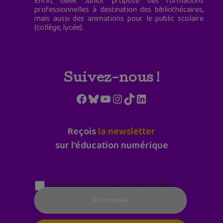
Enfin, Geek Junior propose des formations
professionnelles à destination des bibliothécaires,
mais aussi des animations pour le public scolaire
(collège, lycée).
Suivez-nous !
Facebook
Bluesky
YouTube
Instagram
TikTok
LinkedIn
Reçois
la newsletter
sur l'éducation numérique
Parentalité numérique (le lundi matin)