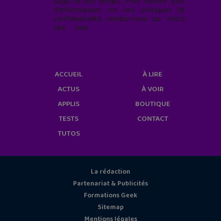
page de nos emails. Pour obtenir plus
d'informations sur nos pratiques de
confidentialité, rendez-vous sur notre
site web
geekjunior.fr/informations-
cookies/
ACCUEIL
À LIRE
ACTUS
À VOIR
APPLIS
BOUTIQUE
TESTS
CONTACT
TUTOS
La rédaction
Partenariat & Publicités
Formations Geek
Sitemap
Mentions légales