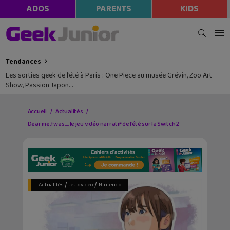
ADOS
PARENTS
KIDS
Tendances
Les sorties geek de l’été à Paris : One Piece au musée Grévin, Zoo Art
Show, Passion Japon…
Accueil
Actualités
Dear me, I was…, le jeu vidéo narratif de l’été sur la Switch 2
/
/
Actualités
Jeux video
Nintendo