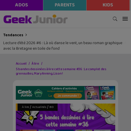
modal-check
ADOS
PARENTS
KIDS
Tendances
Lecture d’été 2026 #6 : Là où danse le vent, un beau roman graphique
avec la Bretagne en toile de fond
Accueil
À lire
5 bandes dessinées à lire cette semaine #36 : Le complot des
grenouilles, Mary Anning, Lison !
/
/
À lire
Actualités
BD