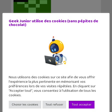
Geek Junior utilise des cookies (sans pépites de
chocolat)
Julie Nicosia
Je suis stagiaire journaliste chez Geek Junior
jusqu'à fin juillet ! C'est un plaisir d'écrire des
articles pour nos lecteurs :)
Nous utilisons des cookies sur ce site afin de vous offrir
l'expérience la plus pertinente en mémorisant vos
préférences lors de vos visites répétées. En cliquant sur
Articles similaires
"Accepter tout", vous consentez à l'utilisation de tous les
cookies.
Choisir les cookies
Tout refuser
Tout accepter