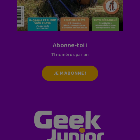
Abonne-toi !
11 numéros par an
JE M'ABONNE !