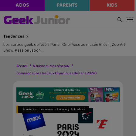
ADOS
PARENTS
KIDS
Tendances
Les sorties geek de l’été à Paris : One Piece au musée Grévin, Zoo Art
Show, Passion Japon…
Accueil
À suivre sur les réseaux
Comment suivre les Jeux Olympiques de Paris 2024 ?
/
/
À suivre sur les réseaux
À voir
Actualités