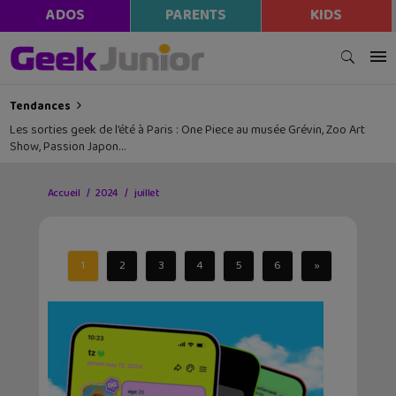
ADOS
PARENTS
KIDS
Tendances
Les sorties geek de l’été à Paris : One Piece au musée Grévin, Zoo Art
Show, Passion Japon…
Accueil
2024
juillet
1
2
3
4
5
6
»