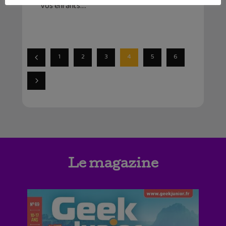
vos enfants.
1
2
3
4
5
6
Le magazine