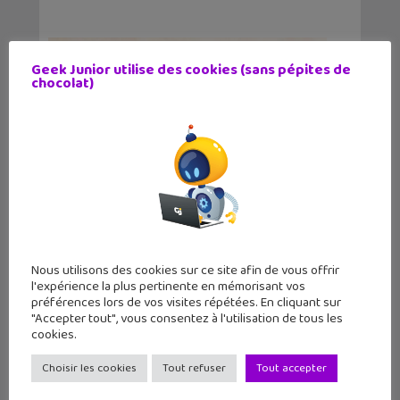
Geek Junior utilise des cookies (sans pépites de
chocolat)
Nous utilisons des cookies sur ce site afin de vous offrir
Un guide pour développer les soft
l'expérience la plus pertinente en mémorisant vos
préférences lors de vos visites répétées. En cliquant sur
skills des enfants
"Accepter tout", vous consentez à l'utilisation de tous les
cookies.
15 juillet 2024
« Préparez aujourd’hui vos enfants au
Choisir les cookies
Tout refuser
Tout accepter
monde de demain » est un livre de conseils
et d’astuces pour cultiver les soft skills de