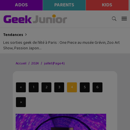
ADOS
PARENTS
KIDS
Tendances
Les sorties geek de l’été à Paris : One Piece au musée Grévin, Zoo Art
Show, Passion Japon…
Accueil
2024
juillet
(Page 4)
«
1
2
3
4
5
6
»