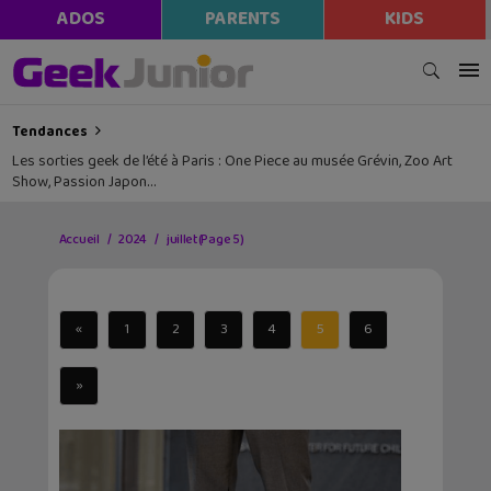
ADOS
PARENTS
KIDS
Tendances
Les sorties geek de l’été à Paris : One Piece au musée Grévin, Zoo Art
Show, Passion Japon…
Accueil
2024
juillet
(Page 5)
«
1
2
3
4
5
6
»