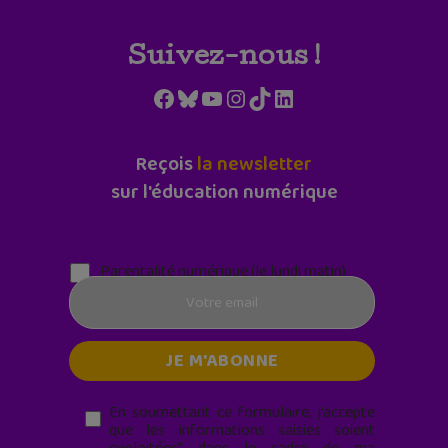
Suivez-nous !
Facebook
Bluesky
YouTube
Instagram
TikTok
LinkedIn
Reçois
la newsletter
sur l'éducation numérique
Parentalité numérique (le lundi matin)
En soumettant ce formulaire, j’accepte
que les informations saisies soient