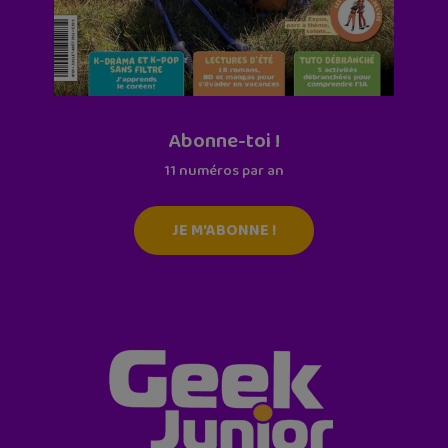
Abonne-toi !
11 numéros par an
JE M'ABONNE !