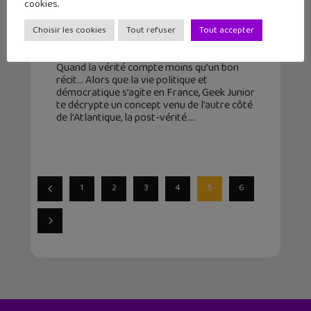
cookies.
Question média : c’est quoi la post-
vérité ?
Choisir les cookies
Tout refuser
Tout accepter
3 juillet 2024
Quand la vérité compte moins qu’un bon
récit… Alors que la vie politique et
démocratique s’agite en France, Geek Junior
te décrypte un concept venu de l’autre côté
de l’Atlantique, la post-vérité.
1
2
3
4
5
6