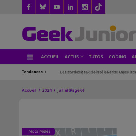
ACCUEIL
TUTOS
CODING
ACTUS
A
Tendances
Les sorties geek de l’été à Paris : One Pie
Accueil
2024
juillet
(Page 6)
Mots Mêlés