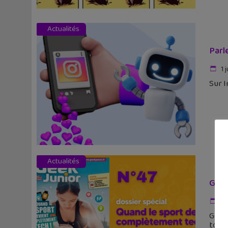
Actualités
Parl
1 j
Sur I
Actualités
Geek
1 j
Geek 
toujo