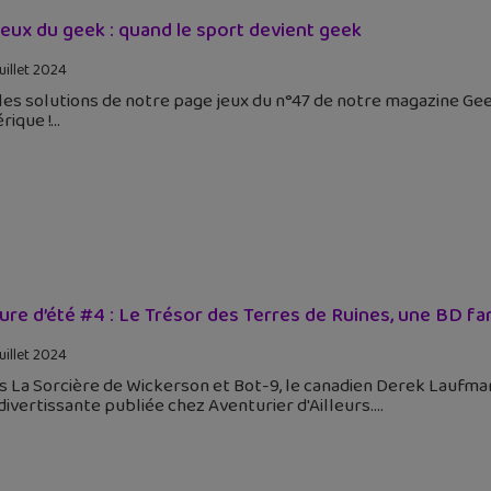
jeux du geek : quand le sport devient geek
uillet 2024
 les solutions de notre page jeux du n°47 de notre magazine Gee
rique !
ure d’été #4 : Le Trésor des Terres de Ruines, une BD fan
uillet 2024
s La Sorcière de Wickerson et Bot-9, le canadien Derek Laufma
divertissante publiée chez Aventurier d'Ailleurs.