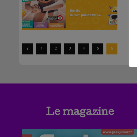
1
2
3
4
5
6
Le magazine