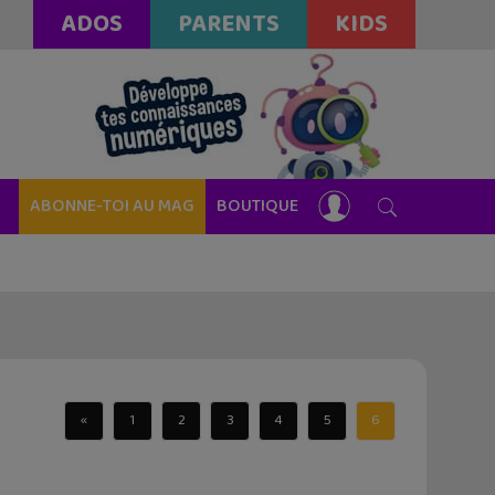
ADOS
PARENTS
KIDS
ABONNE-TOI AU MAG
BOUTIQUE
«
1
2
3
4
5
6