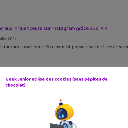
er aux influenceurs sur Instagram grâce aux IA ?
uillet 2024
nstagram, tu vas peut-être bientôt pouvoir parler à tes créate
Geek Junior utilise des cookies (sans pépites de
chocolat)
 Junior sort son magazine d’été (n°47) : la tech dans le sp
uillet 2024
Junior sort son magazine d'été (juillet-août) ! Dans ce numéro 4
urs des tutoriels et les infos geek à ne pas rater !