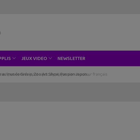
NEWSLETTER
PPLIS
JEUX VIDEO
ce au musée Grévin, Zoo Art Show, Passion Japon…