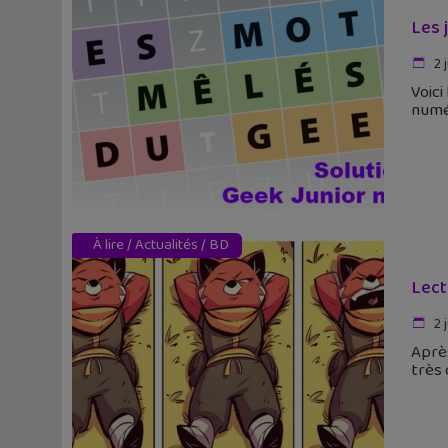
Les 
2 j
Voici
numé
À lire
/
Actualités
/
BD
Lect
2 j
Aprè
très 