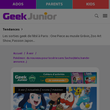
ADOS
PARENTS
KIDS
Tendances
Les sorties geek de l’été à Paris : One Piece au musée Grévin, Zoo Art
Show, Passion Japon…
Accueil
À voir
Pokémon : du nouveau pour la série sans Sacha (date, bande-
annonce…)
/
/
/
À voir
Actualités
Anime
Pokémon