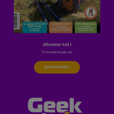
Abonne-toi !
11 numéros par an
JE M'ABONNE !