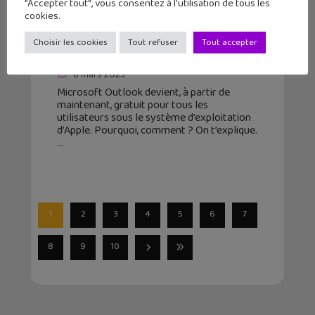
"Accepter tout", vous consentez à l'utilisation de tous les
cookies.
Microsoft Outlook devient gratuit
Choisir les cookies
Tout refuser
Tout accepter
sur Mac
8 mars 2023
Microsoft Outlook devient, à partir de
maintenant, gratuit pour tous les
utilisateurs sous le système d’exploitation
d’Apple. Pourquoi, comment ? On t’explique.
1
2
3
4
5
6
7
8
9
10