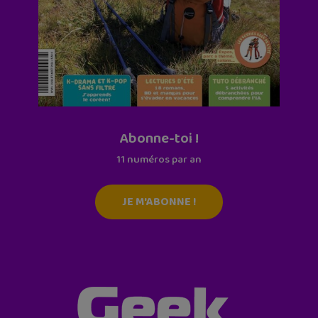
Abonne-toi !
11 numéros par an
JE M'ABONNE !