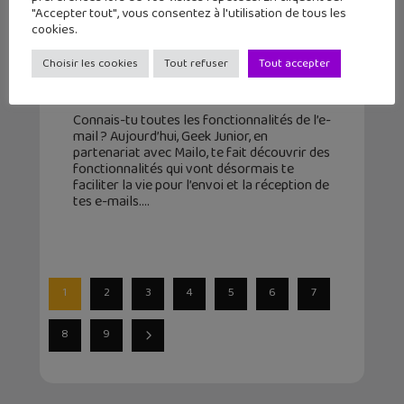
"Accepter tout", vous consentez à l'utilisation de tous les
Je débute sur PC : envoyer et
cookies.
recevoir un e-mail, les
Choisir les cookies
Tout refuser
Tout accepter
fonctionnalités les plus utiles
22 mars 2023
Connais-tu toutes les fonctionnalités de l’e-
mail ? Aujourd’hui, Geek Junior, en
partenariat avec Mailo, te fait découvrir des
fonctionnalités qui vont désormais te
faciliter la vie pour l’envoi et la réception de
tes e-mails.
1
2
3
4
5
6
7
8
9