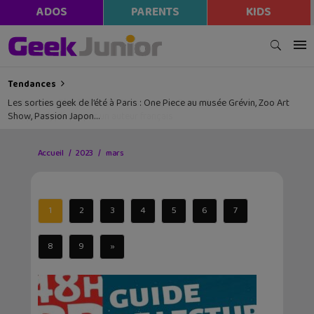
ADOS
PARENTS
KIDS
Tendances
Les sorties geek de l’été à Paris : One Piece au musée Grévin, Zoo Art
Show, Passion Japon…
Accueil
2023
mars
1
2
3
4
5
6
7
8
9
»