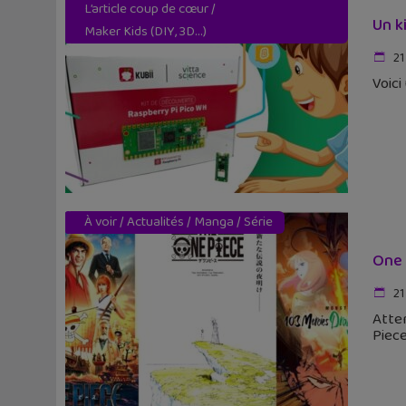
L’article coup de cœur
/
Un k
Maker Kids (DIY, 3D...)
21
Voici
À voir
/
Actualités
/
Manga
/
Série
One 
21
Atten
Piece