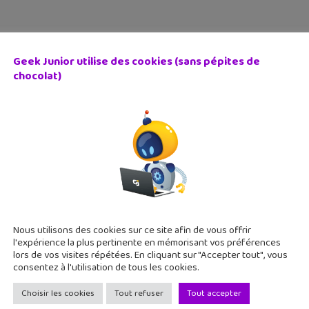
Geek Junior utilise des cookies (sans pépites de
chocolat)
livres pour Noël #5 : Ada & Zangemann, un conte sur le 
 décembre 2023
nte sur les logiciels, le skateboard et la glace à la framboise.
erté !
Nous utilisons des cookies sur ce site afin de vous offrir
l'expérience la plus pertinente en mémorisant vos préférences
lors de vos visites répétées. En cliquant sur "Accepter tout", vous
consentez à l'utilisation de tous les cookies.
Choisir les cookies
Tout refuser
Tout accepter
ads est disponible. Vous pouvez partir de X (Twitter)