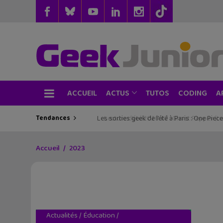
ACCUEIL
TUTOS
CODING
ACTUS
A
Tendances
Les sorties geek de l’été à Paris : One Pie
Accueil
2023
Actualités
/
Éducation
/