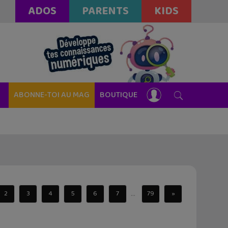
ADOS
PARENTS
KIDS
ABONNE-TOI AU MAG
BOUTIQUE
...
2
3
4
5
6
7
79
»