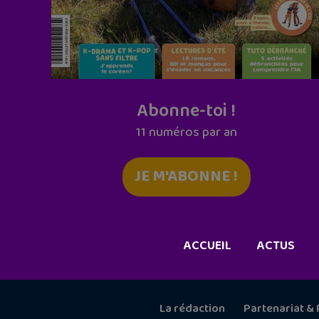
Abonne-toi !
11 numéros par an
JE M'ABONNE !
ACCUEIL
ACTUS
La rédaction
Partenariat & 