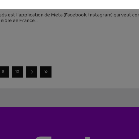
 décembre 2023
ds est l'application de Meta (Facebook, Instagram) qui veut con
nible en France.
9
10