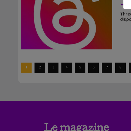
14
Threa
dispo
1
2
3
4
5
6
7
8
Le magazine