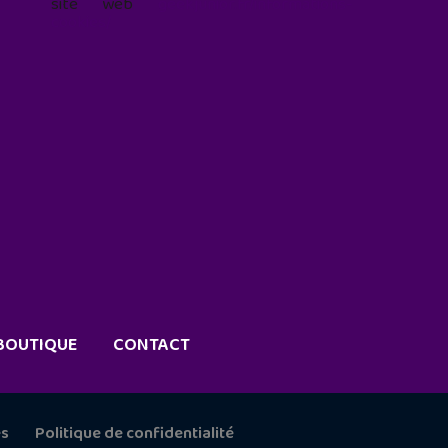
site web
geekjunior.fr/informations-
cookies/
BOUTIQUE
CONTACT
es
Politique de confidentialité