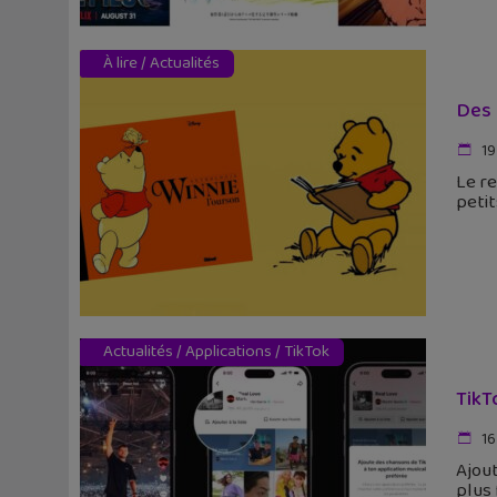
À lire
/
Actualités
Des 
19
Le re
petit
Actualités
/
Applications
/
TikTok
TikT
16
Ajou
plus 