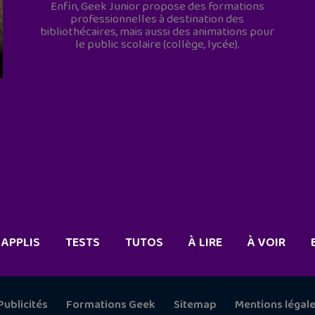
Enfin, Geek Junior propose des formations
professionnelles à destination des
bibliothécaires, mais aussi des animations pour
le public scolaire (collège, lycée).
APPLIS
TESTS
TUTOS
À LIRE
À VOIR
Publicités
Formations Geek
Sitemap
Mentions légal