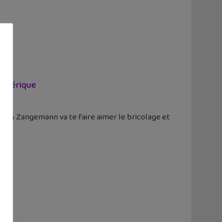
numérique
 Ada & Zangemann va te faire aimer le bricolage et