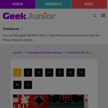
ADOS
PARENTS
KIDS
Tendances
Les sorties geek de l’été à Paris : One Piece au musée Grévin, Zoo Art
Show, Passion Japon…
Accueil
Programmation informatique
Maker Kids (DIY, 3D…)
...
1
2
3
4
5
6
7
14
»