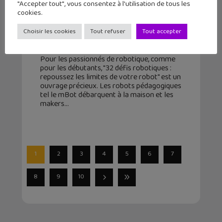
"Accepter tout", vous consentez à l'utilisation de tous les
cookies.
32 défis robotiques : repoussez les
limites de votre robot
Choisir les cookies
Tout refuser
Tout accepter
5 mai 2021
Pour les passionnés de robotique, comme
pour les débutants, "32 défis robotiques :
repoussez les limites de votre robot" est un
ouvrage précieux. Les robots pédagogiques
tel le mBot débarquent à la maison et les
makers
1
2
3
4
5
6
7
8
9
10