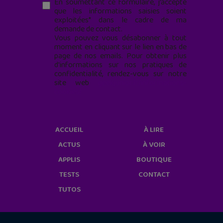
En soumettant ce formulaire, j’accepte
que les informations saisies soient
exploitées* dans le cadre de ma
demande de contact.
Vous pouvez vous désabonner à tout
moment en cliquant sur le lien en bas de
page de nos emails. Pour obtenir plus
d'informations sur nos pratiques de
confidentialité, rendez-vous sur notre
site web
geekjunior.fr/informations-
cookies/
ACCUEIL
À LIRE
ACTUS
À VOIR
APPLIS
BOUTIQUE
TESTS
CONTACT
TUTOS