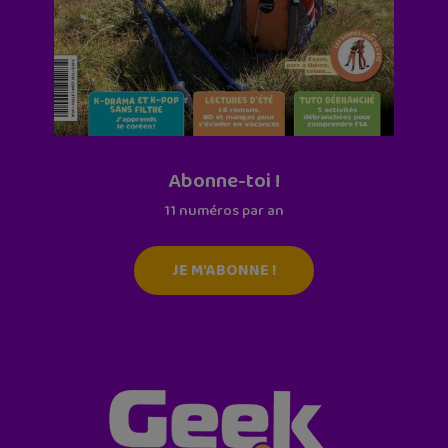
Abonne-toi !
11 numéros par an
JE M'ABONNE !