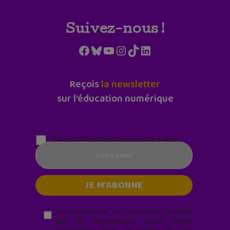
Suivez-nous !
Facebook
Bluesky
YouTube
Instagram
TikTok
LinkedIn
Reçois
la newsletter
sur l'éducation numérique
Parentalité numérique (le lundi matin)
En soumettant ce formulaire, j’accepte
que les informations saisies soient