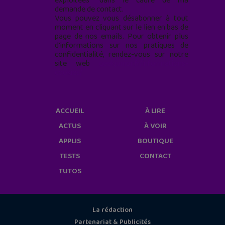
exploitées* dans le cadre de ma
demande de contact.
Vous pouvez vous désabonner à tout
moment en cliquant sur le lien en bas de
page de nos emails. Pour obtenir plus
d'informations sur nos pratiques de
confidentialité, rendez-vous sur notre
site web
geekjunior.fr/informations-
cookies/
ACCUEIL
À LIRE
ACTUS
À VOIR
APPLIS
BOUTIQUE
TESTS
CONTACT
TUTOS
La rédaction
Partenariat & Publicités