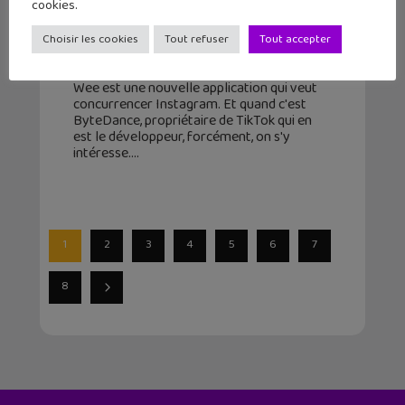
cookies.
Whee, une application photo qui
copie Instagram !
Choisir les cookies
Tout refuser
Tout accepter
27 juin 2024
Wee est une nouvelle application qui veut
concurrencer Instagram. Et quand c'est
ByteDance, propriétaire de TikTok qui en
est le développeur, forcément, on s'y
intéresse.
1
2
3
4
5
6
7
8