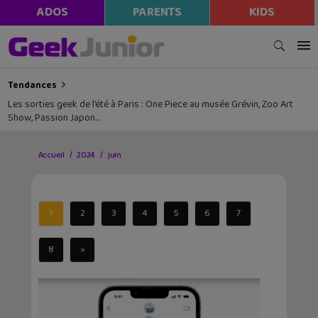
ADOS
PARENTS
KIDS
Tendances
Les sorties geek de l’été à Paris : One Piece au musée Grévin, Zoo Art
Show, Passion Japon…
Accueil
2024
juin
1
2
3
4
5
6
7
8
»