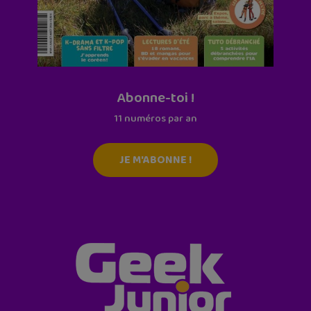
Abonne-toi !
11 numéros par an
JE M'ABONNE !