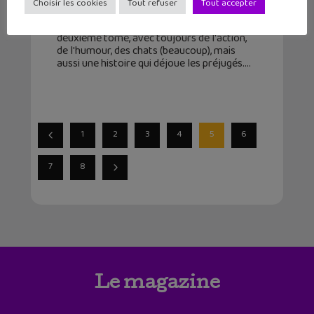
Choisir les cookies
Tout refuser
Tout accepter
11 juin 2024
Katie La Catsitter est de retour dans ce
deuxième tome, avec toujours de l'action,
de l'humour, des chats (beaucoup), mais
aussi une histoire qui déjoue les préjugés.
1
2
3
4
5
6
7
8
Le magazine