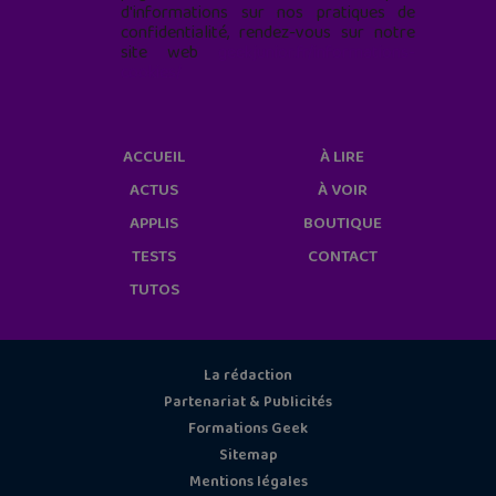
d'informations sur nos pratiques de
confidentialité, rendez-vous sur notre
site web
geekjunior.fr/informations-
cookies/
ACCUEIL
À LIRE
ACTUS
À VOIR
APPLIS
BOUTIQUE
TESTS
CONTACT
TUTOS
La rédaction
Partenariat & Publicités
Formations Geek
Sitemap
Mentions légales