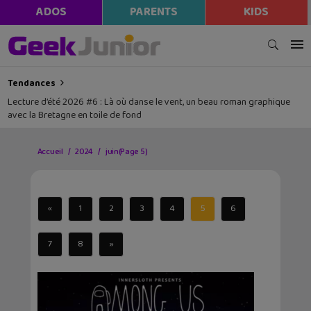
modal-check
ADOS
PARENTS
KIDS
Tendances
Lecture d’été 2026 #6 : Là où danse le vent, un beau roman graphique
avec la Bretagne en toile de fond
Accueil
2024
juin
(Page 5)
«
1
2
3
4
5
6
7
8
»