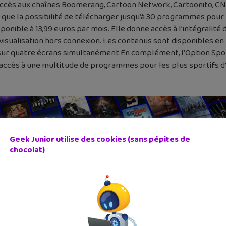
l’accès aux chaînes Boomerang, Cartoon Network, Cartoonito, CN
 que la possibilité de télécharger jusqu’à 30 programmes pour 
ponible à 13,99 euros par mois. Elle donne accès à l’intégrali
sualisation hors connexion. Les contenus sont disponibles en F
 sur quatre écrans simultanément.En complément, l’Option Spor
 accès à une multitude de programmes pour les plus sportifs d
Geek Junior utilise des cookies (sans pépites de
chocolat)