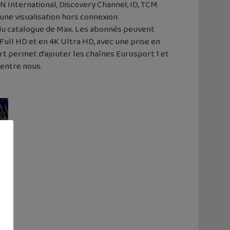
N International, Discovery Channel, ID, TCM
une visualisation hors connexion.
té du catalogue de Max. Les abonnés peuvent
ull HD et en 4K Ultra HD, avec une prise en
t permet d’ajouter les chaînes Eurosport 1 et
’entre nous.