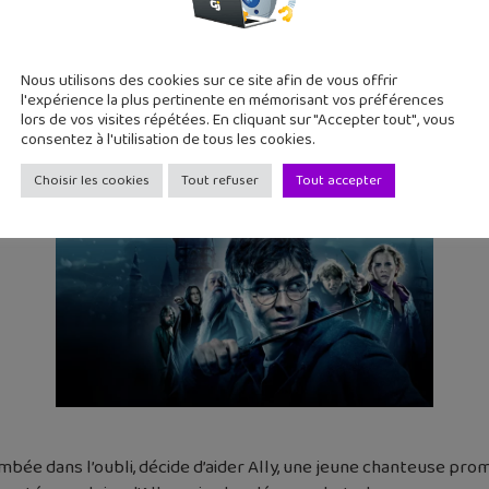
meilleurs programme de Max spécia
Nous utilisons des cookies sur ce site afin de vous offrir
 disponibles
et
les séries
aussi !
l'expérience la plus pertinente en mémorisant vos préférences
lors de vos visites répétées. En cliquant sur "Accepter tout", vous
consentez à l'utilisation de tous les cookies.
t un sorcier doté d’un héritage. Pour apprendre à maîtriser ses p
Choisir les cookies
Tout refuser
Tout accepter
ntégralité des films est disponible.
bée dans l’oubli, décide d’aider Ally, une jeune chanteuse pro