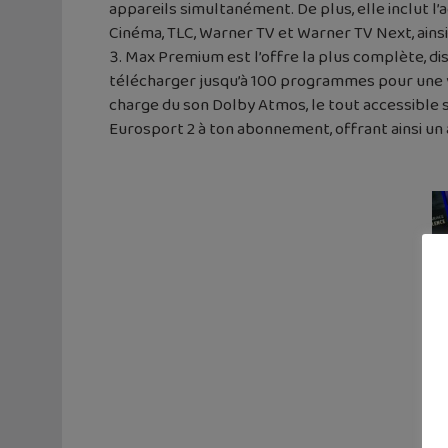
appareils simultanément. De plus, elle inclut 
Cinéma, TLC, Warner TV et Warner TV Next, ainsi
Max Premium est l’offre la plus complète, dis
télécharger jusqu’à 100 programmes pour une vi
charge du son Dolby Atmos, le tout accessible
Eurosport 2 à ton abonnement, offrant ainsi un