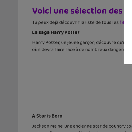
Voici une sélection des 
Tu peux déjà découvrir la liste de tous les
films
La saga Harry Potter
Harry Potter, un jeune garçon, découvre qu’il es
où il devra faire face à de nombreux dangers. L’i
A Star is Born
Jackson Maine, une ancienne star de country tom