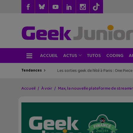
ACCUEIL
TUTOS
CODING
ACTUS
A
Tendances
Les sorties geek de l’été à Paris : One Pie
Accueil
À voir
Max, la nouvelle plateforme de streami