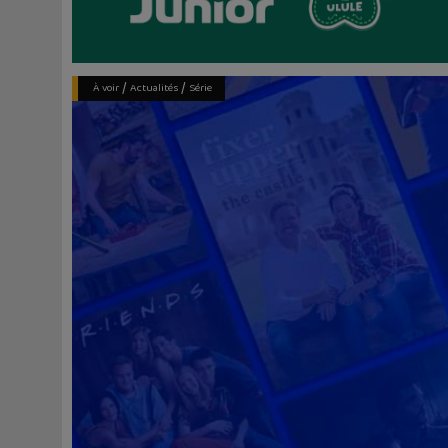
/
/
À voir
Actualités
Série