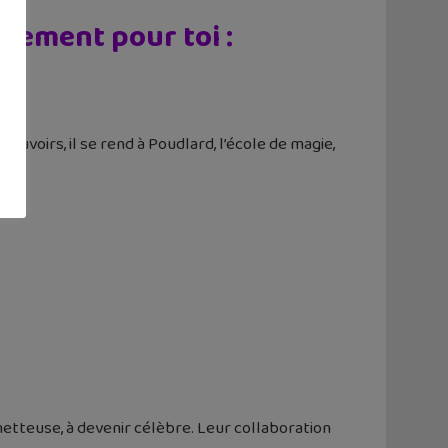
lement pour toi :
ouvoirs, il se rend à Poudlard, l’école de magie,
metteuse, à devenir célèbre. Leur collaboration