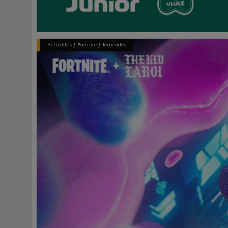
/
/
Actualités
Fortnite
Jeux video