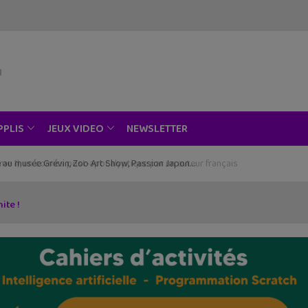
NEWSLETTER
PPLIS
JEUX VIDEO
ce au musée Grévin, Zoo Art Show, Passion Japon…
ite !