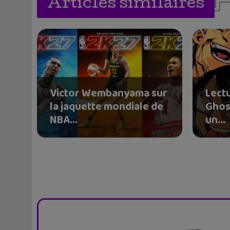
Articles similaires
Victor Wembanyama sur
Lectu
la jaquette mondiale de
Ghos
NBA...
un...