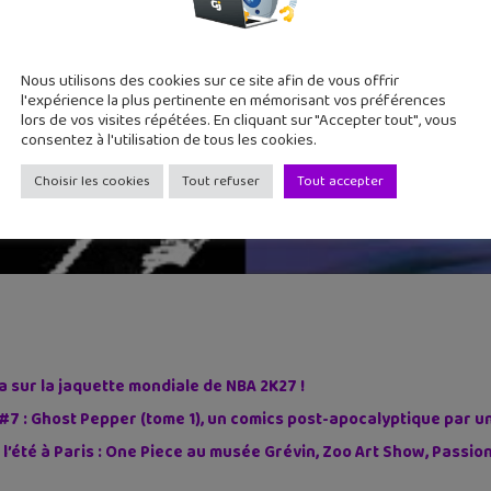
Nous utilisons des cookies sur ce site afin de vous offrir
l'expérience la plus pertinente en mémorisant vos préférences
lors de vos visites répétées. En cliquant sur "Accepter tout", vous
consentez à l'utilisation de tous les cookies.
Choisir les cookies
Tout refuser
Tout accepter
sur la jaquette mondiale de NBA 2K27 !
#7 : Ghost Pepper (tome 1), un comics post-apocalyptique par u
 l’été à Paris : One Piece au musée Grévin, Zoo Art Show, Passi