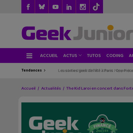
ACCUEIL
TUTOS
CODING
ACTUS
A
Tendances
Les sorties geek de l’été à Paris : One Pie
Accueil
Actualités
The Kid Laroi en concert dans Fortn