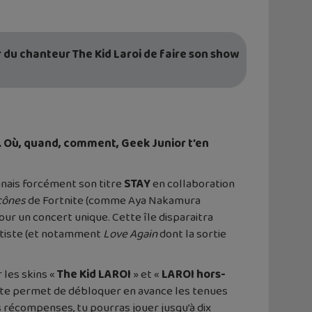
ur du chanteur The Kid Laroi de faire son show
e. Où, quand, comment, Geek Junior t’en
nnais forcément son titre
STAY
en collaboration
cônes
de Fortnite (comme Aya Nakamura
ur un concert unique. Cette île disparaitra
artiste (et notamment
Love Again
dont la sortie
r les skins «
The Kid LAROI
» et «
LAROI hors-
 te permet de débloquer en avance les tenues
 récompenses, tu pourras jouer jusqu’à dix