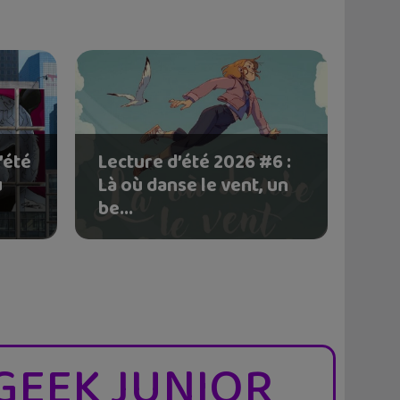
’été
Lecture d’été 2026 #6 :
u
Là où danse le vent, un
be...
GEEK JUNIOR