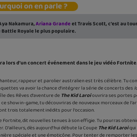
urquoi on en parle ?
Aya Nakamura,
Ariana Grande
et Travis Scott, c’est au to
 Battle Royale le plus populaire.
ira lors d’un concert événement dans le jeu vidéo Fortnit
hanteur, rappeur et parolier australien est très célèbre. Tu co
squettes va avoir la chance d’intégrer la série de concerts des
I
l’île des Rêves d’aventure de
The Kid Laroi
ouvrira ses portes po
 de ce show in-game, tu découvriras de nouveaux morceaux de l’
dont trois totalement inédits pour l’occasion.
de Fortnite, dit nouvelles tenues à son effigie. Tu pourras obteni
er. D’ailleurs, dès aujourd’hui débute la Coupe
The Kid Laroi
qui
nière spéciale et une émoticône. Pour tenter de remporter les