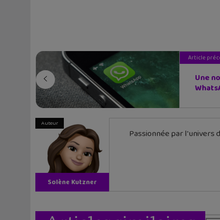
Article pré
Une no
WhatsA
Auteur
Passionnée par l'univers d
Solène Kutzner