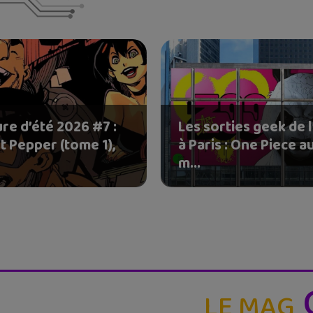
re d’été 2026 #7 :
Les sorties geek de l
t Pepper (tome 1),
à Paris : One Piece a
m...
LE MAG