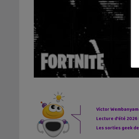
Victor Wembanyama 
Lecture d’été 2026 
Les sorties geek de