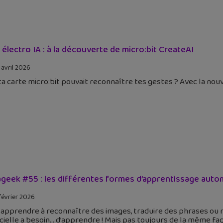
 électro IA : à la découverte de micro:bit CreateAI
 avril 2026
 ta carte micro:bit pouvait reconnaître tes gestes ? Avec la nou
geek #55 : les différentes formes d’apprentissage automati
février 2026
 apprendre à reconnaître des images, traduire des phrases ou 
icielle a besoin… d’apprendre ! Mais pas toujours de la même fa