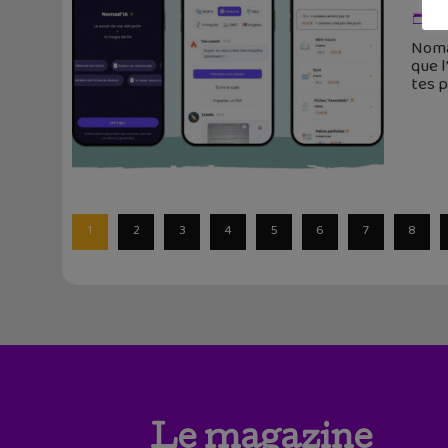
17
Nomad
que l
tes 
1
2
3
4
5
6
7
8
Le magazine