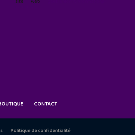
site web
geekjunior.fr/informations-
cookies/
BOUTIQUE
CONTACT
es
Politique de confidentialité