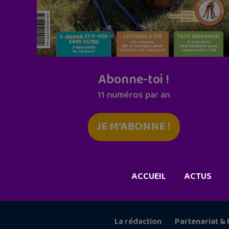
Abonne-toi !
11 numéros par an
JE M'ABONNE !
ACCUEIL
ACTUS
La rédaction
Partenariat & 