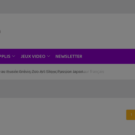
NEWSLETTER
PPLIS
JEUX VIDEO
ce au musée Grévin, Zoo Art Show, Passion Japon…
1