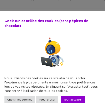
Geek Junior utilise des cookies (sans pépites de
chocolat)
ent créer des visuels accrocheurs avec Napkin AI pour
 janvier 2026
un exposé à présenter en classe, rien de mieux que de beaux v
es ! Mais, ce n’est pas facile de réaliser un visuel accrocheur. 
Nous utilisons des cookies sur ce site afin de vous offrir
l'expérience la plus pertinente en mémorisant vos préférences
lors de vos visites répétées. En cliquant sur "Accepter tout", vous
consentez à l'utilisation de tous les cookies.
Choisir les cookies
Tout refuser
Tout accepter
d’IA, une nouvelle offre de révision augmentée avec l’intel