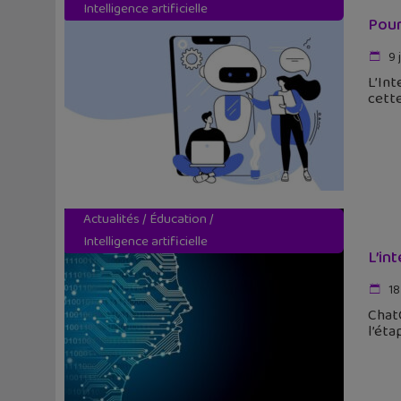
Intelligence artificielle
Pourq
9 
L’Int
cette
Actualités
/
Éducation
/
Intelligence artificielle
L’int
18
ChatG
l’éta