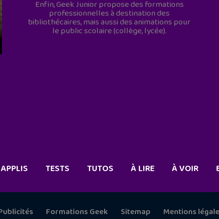
Enfin, Geek Junior propose des formations
professionnelles à destination des
bibliothécaires, mais aussi des animations pour
le public scolaire (collège, lycée).
APPLIS
TESTS
TUTOS
À LIRE
À VOIR
Publicités
Formations Geek
Sitemap
Mentions légal