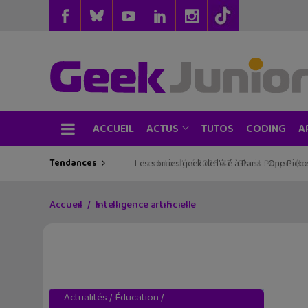
ACCUEIL
TUTOS
CODING
ACTUS
A
Tendances
Les sorties geek de l’été à Paris : One Pie
Accueil
Intelligence artificielle
Actualités
/
Éducation
/