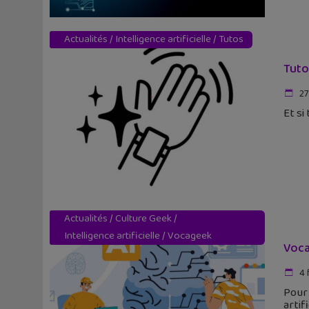
Actualités
/
Intelligence artificielle
/
Tutos
Tuto
27
Et si
Actualités
/
Culture Geek
/
Intelligence artificielle
/
Vocageek
Voca
4 
Pour
artif