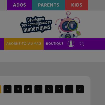
ADOS
PARENTS
KIDS
ABONNE-TOI AU MAG
BOUTIQUE
2
3
4
5
6
7
8
»