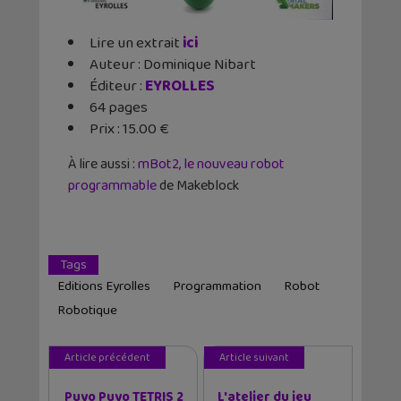
Lire un extrait
ici
Auteur : Dominique Nibart
Éditeur :
EYROLLES
64 pages
Prix : 15.00 €
À lire aussi :
mBot2, le nouveau robot
programmable
de Makeblock
Tags
Editions Eyrolles
Programmation
Robot
Robotique
Article précédent
Article suivant
Puyo Puyo TETRIS 2
L'atelier du jeu