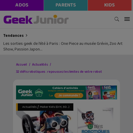
ADOS
PARENTS
KIDS
Tendances
Les sorties geek de l’été à Paris : One Piece au musée Grévin, Zoo Art
Show, Passion Japon…
Accueil
Actualités
32 défis robotiques : repoussez les limites de votre robot
/
Actualités
Maker Kids (DIY, 3D...)