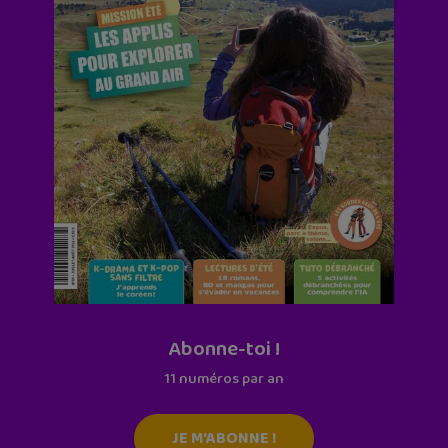
Abonne-toi !
11 numéros par an
JE M'ABONNE !