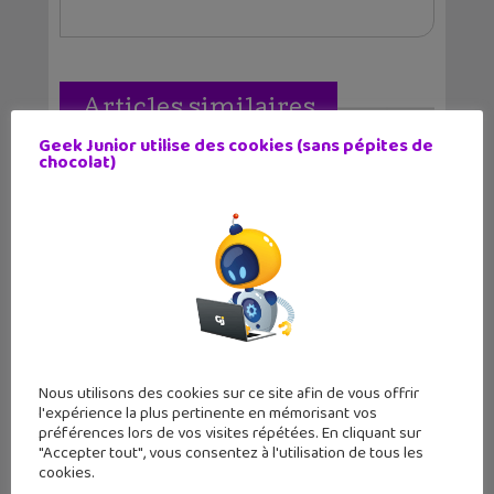
Articles similaires
Geek Junior utilise des cookies (sans pépites de
chocolat)
Le magazine Geek Junior sort son
Nous utilisons des cookies sur ce site afin de vous offrir
numéro d’oc...
l'expérience la plus pertinente en mémorisant vos
préférences lors de vos visites répétées. En cliquant sur
"Accepter tout", vous consentez à l'utilisation de tous les
cookies.