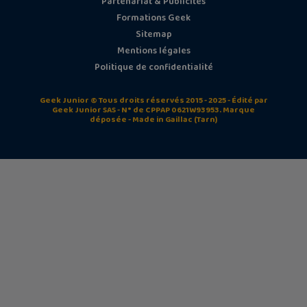
Partenariat & Publicités
Formations Geek
Sitemap
Mentions légales
Politique de confidentialité
Geek Junior © Tous droits réservés 2015 - 2025 - Édité par
Geek Junior SAS - N° de CPPAP 0621W93953. Marque
déposée - Made in Gaillac (Tarn)