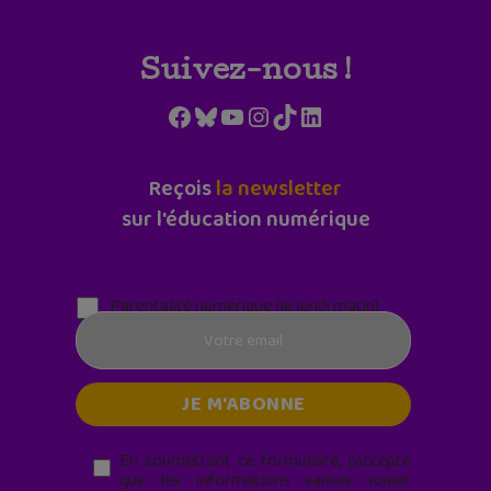
Suivez-nous !
Facebook
Bluesky
YouTube
Instagram
TikTok
LinkedIn
Reçois
la newsletter
sur l'éducation numérique
Parentalité numérique (le lundi matin)
En soumettant ce formulaire, j’accepte
que les informations saisies soient