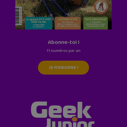
Abonne-toi !
11 numéros par an
JE M'ABONNE !