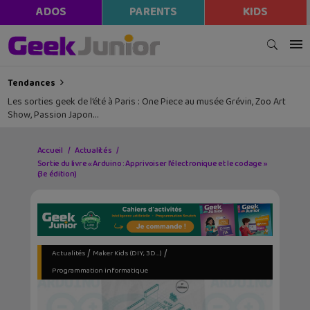
ADOS
PARENTS
KIDS
Tendances
Les sorties geek de l’été à Paris : One Piece au musée Grévin, Zoo Art
Show, Passion Japon…
Accueil
Actualités
Sortie du livre « Arduino : Apprivoiser l’électronique et le codage »
(3e édition)
/
/
Actualités
Maker Kids (DIY, 3D...)
Programmation informatique