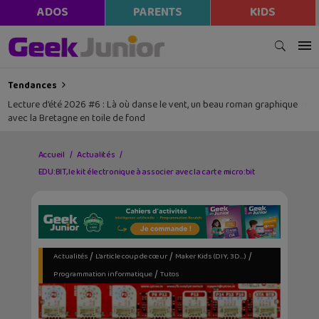
ADOS
PARENTS
KIDS
Tendances
Lecture d’été 2026 #6 : Là où danse le vent, un beau roman graphique
avec la Bretagne en toile de fond
Accueil
Actualités
EDU:BIT, le kit électronique à associer avec la carte micro:bit
/
/
/
Actualités
L’article coup de cœur
Maker Kids (DIY, 3D...)
/
Programmation informatique
Tutos