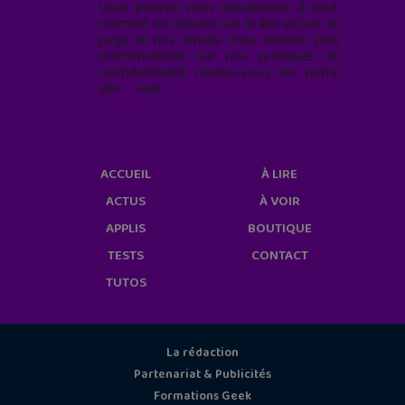
Vous pouvez vous désabonner à tout
moment en cliquant sur le lien en bas de
page de nos emails. Pour obtenir plus
d'informations sur nos pratiques de
confidentialité, rendez-vous sur notre
site web
geekjunior.fr/informations-
cookies/
ACCUEIL
À LIRE
ACTUS
À VOIR
APPLIS
BOUTIQUE
TESTS
CONTACT
TUTOS
La rédaction
Partenariat & Publicités
Formations Geek