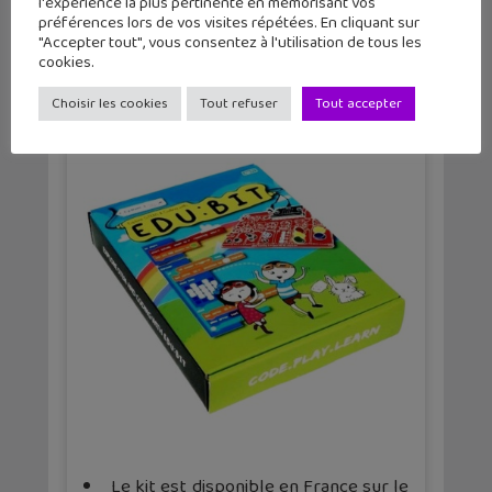
l'expérience la plus pertinente en mémorisant vos
Sur ce site tu trouveras de nombreux
préférences lors de vos visites répétées. En cliquant sur
"Accepter tout", vous consentez à l'utilisation de tous les
projets :
cookies.
https://sites.google.com/cytron.io/edubit-
resource-hub/projects
Choisir les cookies
Tout refuser
Tout accepter
Le kit est disponible en France sur le