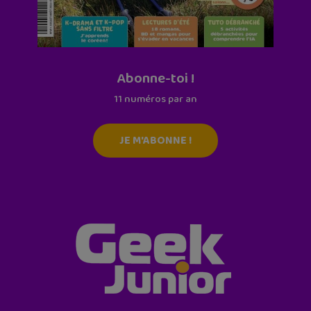
Abonne-toi !
11 numéros par an
JE M'ABONNE !