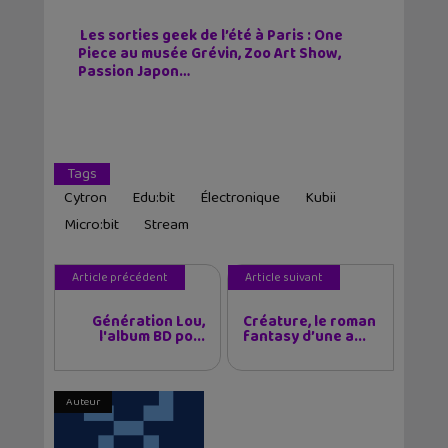
Les sorties geek de l’été à Paris : One
Piece au musée Grévin, Zoo Art Show,
Passion Japon…
Tags
Cytron
Edu:bit
Électronique
Kubii
Micro:bit
Stream
Article précédent
Article suivant
Génération Lou,
Créature, le roman
l'album BD po...
fantasy d’une a...
Auteur