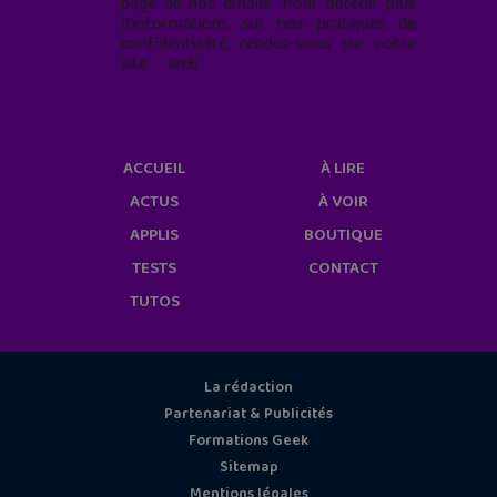
page de nos emails. Pour obtenir plus
d'informations sur nos pratiques de
confidentialité, rendez-vous sur notre
site web
geekjunior.fr/informations-
cookies/
ACCUEIL
À LIRE
ACTUS
À VOIR
APPLIS
BOUTIQUE
TESTS
CONTACT
TUTOS
La rédaction
Partenariat & Publicités
Formations Geek
Sitemap
Mentions légales