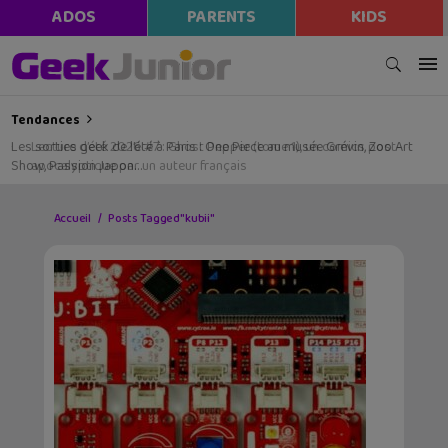
ADOS
PARENTS
KIDS
Tendances
Les sorties geek de l’été à Paris : One Piece au musée Grévin, Zoo Art
Show, Passion Japon…
Accueil
Posts Tagged "kubii"