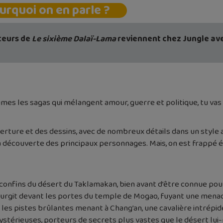
urquoi on en parle ?
teurs de
Le sixième Dalaï-Lama
reviennent chez Jungle ave
 aimes les sagas qui mélangent amour, guerre et politique, tu v
erture et des dessins, avec de nombreux détails dans un style as
découverte des principaux personnages. Mais, on est frappé ég
ux confins du désert du Taklamakan, bien avant d’être connue po
urgit devant les portes du temple de Mogao, fuyant une menace 
es pistes brûlantes menant à Chang’an, une cavalière intrépid
mystérieuses, porteurs de secrets plus vastes que le désert lu