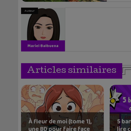
Auteur
Mariel Balbuena
Vallejos
Articles similaires
À fleur de moi (tome 1),
5 ba
une BD pour faire face
lire 