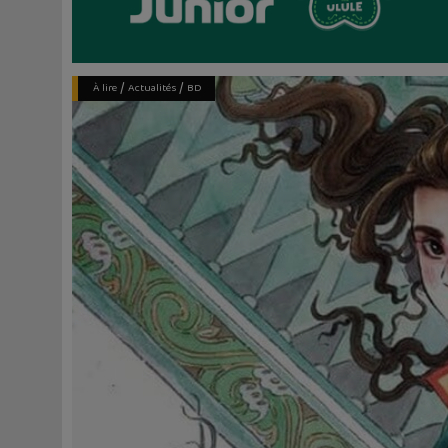
/
/
À lire
Actualités
BD