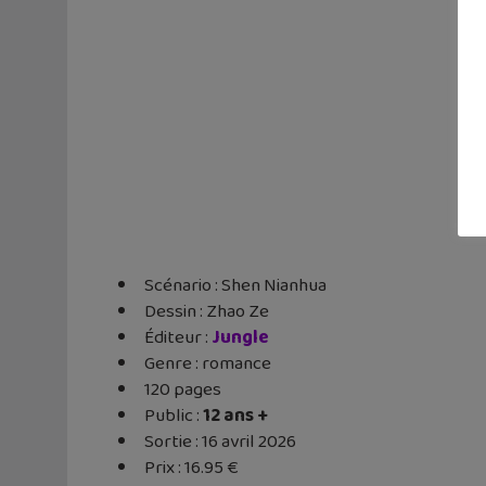
Scénario : Shen Nianhua
Dessin : Zhao Ze
Éditeur ‏:
Jungle
Genre : romance
120 pages
Public :
12 ans +
Sortie : 16 avril 2026
Prix : 16.95 €