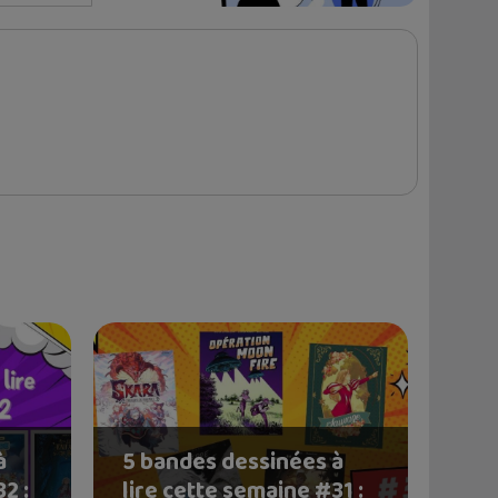
à
5 bandes dessinées à
2 :
lire cette semaine #31 :