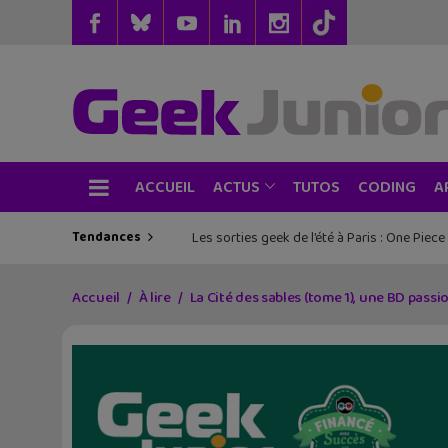
ACCUEIL
TUTOS
CODING
ACTUS
A
Tendances
Les sorties geek de l’été à Paris : One Pie
Accueil
À lire
La Cité des sables (tome 1), une BD passi