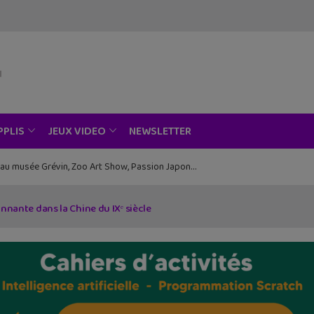
NEWSLETTER
PPLIS
JEUX VIDEO
ce au musée Grévin, Zoo Art Show, Passion Japon…
onnante dans la Chine du IXᵉ siècle