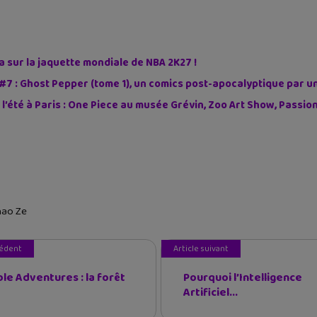
sur la jaquette mondiale de NBA 2K27 !
#7 : Ghost Pepper (tome 1), un comics post-apocalyptique par u
 l’été à Paris : One Piece au musée Grévin, Zoo Art Show, Passi
hao Ze
cédent
Article suivant
le Adventures : la forêt
Pourquoi l’Intelligence
Artificiel...