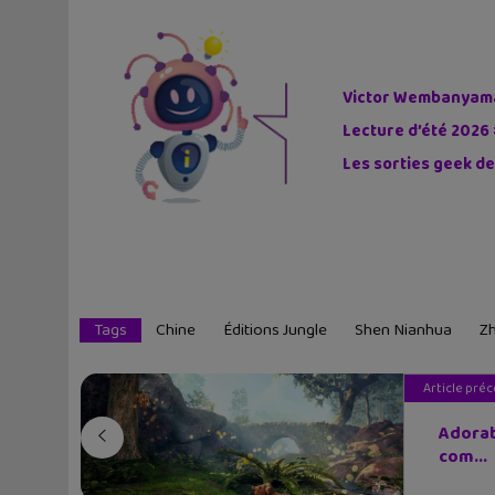
Victor Wembanyama 
Lecture d’été 2026 
Les sorties geek de
Tags
Chine
Éditions Jungle
Shen Nianhua
Z
Article pré
Adorab
com...