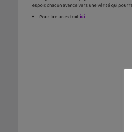
espoir, chacun avance vers une vérité qui pourra
Pour lire un extrait
ici
.