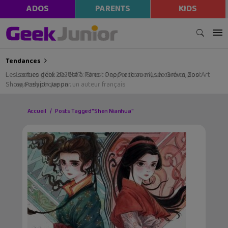
ADOS
PARENTS
KIDS
Tendances
Les sorties geek de l’été à Paris : One Piece au musée Grévin, Zoo Art
Show, Passion Japon…
Accueil
Posts Tagged "Shen Nianhua"