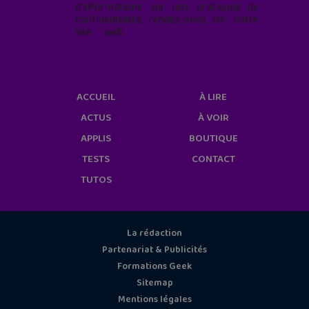
d'informations sur nos pratiques de
confidentialité, rendez-vous sur notre
site web
geekjunior.fr/informations-
cookies/
ACCUEIL
À LIRE
ACTUS
À VOIR
APPLIS
BOUTIQUE
TESTS
CONTACT
TUTOS
La rédaction
Partenariat & Publicités
Formations Geek
Sitemap
Mentions légales