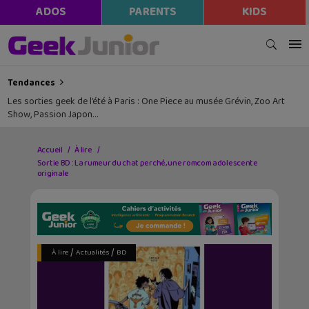
ADOS
PARENTS
KIDS
Tendances
Les sorties geek de l’été à Paris : One Piece au musée Grévin, Zoo Art
Show, Passion Japon…
Accueil
À lire
Sortie BD : La rumeur du chat perché, une romcom adolescente
originale
/
/
À lire
Actualités
BD