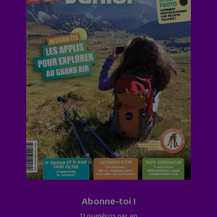
Abonne-toi !
11 numéros par an