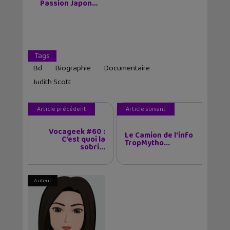
Passion Japon…
Tags
Bd
Biographie
Documentaire
Judith Scott
Article précédent
Article suivant
Vocageek #60 :
Le Camion de l'info
C’est quoi la
TropMytho...
sobri...
Auteur