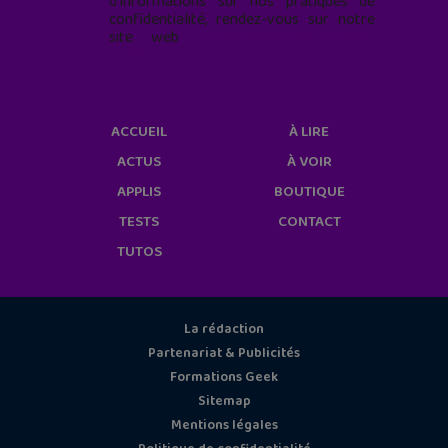
d'informations sur nos pratiques de
confidentialité, rendez-vous sur notre
site web
geekjunior.fr/informations-
cookies/
ACCUEIL
À LIRE
ACTUS
À VOIR
APPLIS
BOUTIQUE
TESTS
CONTACT
TUTOS
La rédaction
Partenariat & Publicités
Formations Geek
Sitemap
Mentions légales