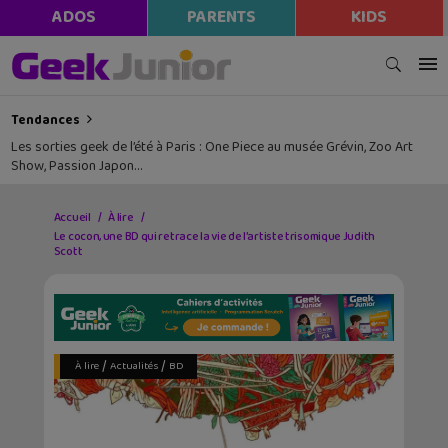
ADOS
PARENTS
KIDS
Tendances
Les sorties geek de l’été à Paris : One Piece au musée Grévin, Zoo Art
Show, Passion Japon…
Accueil
À lire
Le cocon, une BD qui retrace la vie de l’artiste trisomique Judith
Scott
/
/
À lire
Actualités
BD