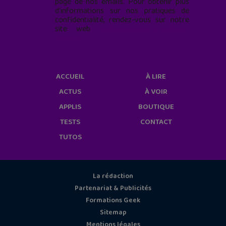
page de nos emails. Pour obtenir plus
d'informations sur nos pratiques de
confidentialité, rendez-vous sur notre
site web
geekjunior.fr/informations-
cookies/
ACCUEIL
À LIRE
ACTUS
À VOIR
APPLIS
BOUTIQUE
TESTS
CONTACT
TUTOS
La rédaction
Partenariat & Publicités
Formations Geek
Sitemap
Mentions légales