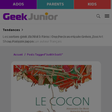
ADOS
PARENTS
KIDS
Tendances
Les sorties geek de l’été à Paris : One Piece au musée Grévin, Zoo Art
Show, Passion Japon…
Accueil
Posts Tagged "Judith Scott"