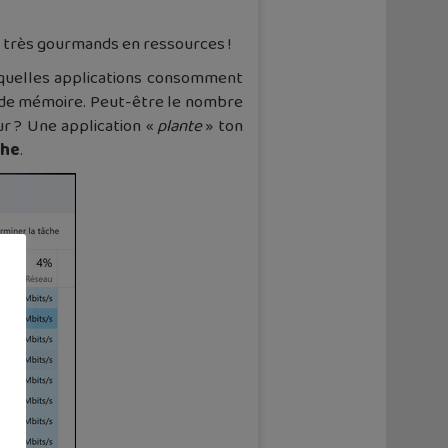
t très gourmands en ressources !
ra quelles applications consomment
 de mémoire. Peut-être le nombre
r ? Une application «
plante
» ton
che
.