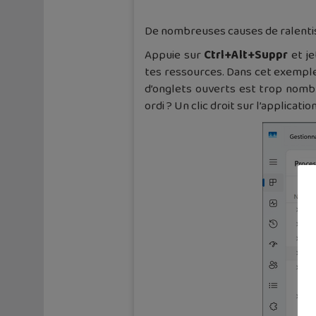
De nombreuses causes de ralentiss
Appuie sur
Ctrl+Alt+Suppr
et je
tes ressources. Dans cet exemple,
d’onglets ouverts est trop nomb
ordi ? Un clic droit sur l’applicat