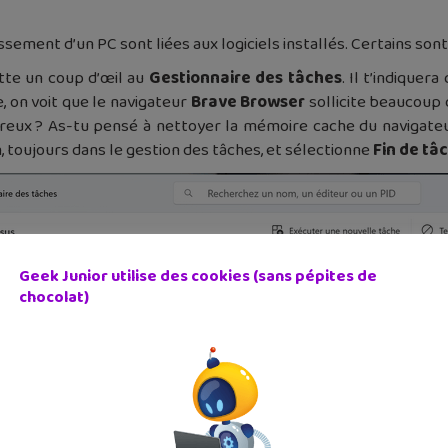
ement d’un PC sont liées aux logiciels installés. Certains son
tte un coup d’œil au
Gestionnaire des tâches
. Il t’indique
 on voit que le navigateur
Brave Browser
sollicite beaucoup
reux ? As-tu pensé à nettoyer la mémoire cache du navigateu
ion, toujours dans le gestion des tâches, et sélectionne
Fin de tâ
Geek Junior utilise des cookies (sans pépites de
chocolat)