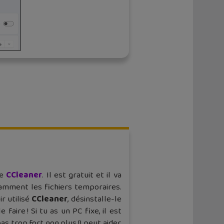
me
CCleaner
. Il est gratuit et il va
tamment les fichiers temporaires.
r utilisé
CCleaner
, désinstalle-le
 faire ! Si tu as un PC fixe, il est
s trop fort non plus !) peut aider,