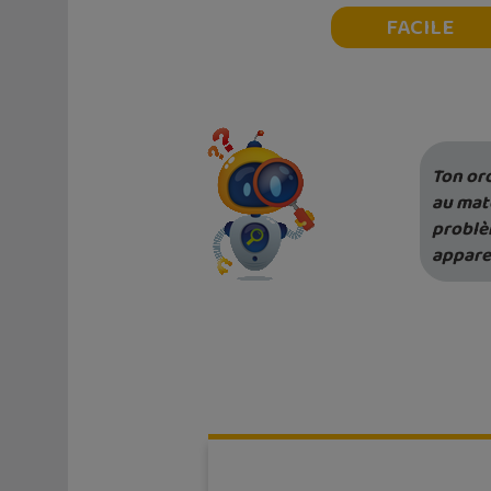
FACILE
Ton ord
au maté
problè
apparei