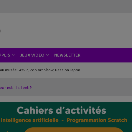
NEWSLETTER
PPLIS
JEUX VIDEO
ce au musée Grévin, Zoo Art Show, Passion Japon…
r est-il si lent ?