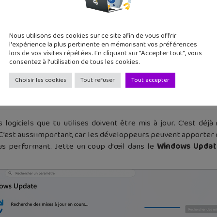
Nous utilisons des cookies sur ce site afin de vous offrir
l'expérience la plus pertinente en mémorisant vos préférences
2
lors de vos visites répétées. En cliquant sur "Accepter tout", vous
consentez à l'utilisation de tous les cookies.
Choisir les cookies
Tout refuser
Tout accepter
Mettre à jour
s logiciels que tu utilises doivent être mis à jour. C’est d
s. C’est aussi important, car les développeurs peuvent apporte
lus performant. Jette un coup d’œil dans le
Windows Updat