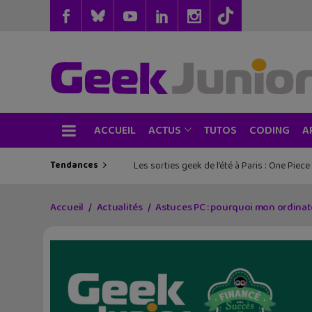
ACCUEIL
TUTOS
CODING
ACTUS
A
Tendances
Les sorties geek de l’été à Paris : One Pie
Accueil
Actualités
Astuces PC : pourquoi mon ordinateu