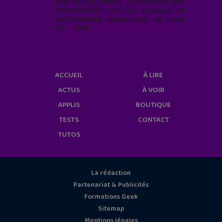
page de nos emails. Pour obtenir plus
d'informations sur nos pratiques de
confidentialité, rendez-vous sur notre
site web
geekjunior.fr/informations-
cookies/
ACCUEIL
À LIRE
ACTUS
À VOIR
APPLIS
BOUTIQUE
TESTS
CONTACT
TUTOS
La rédaction
Partenariat & Publicités
Formations Geek
Sitemap
Mentions légales