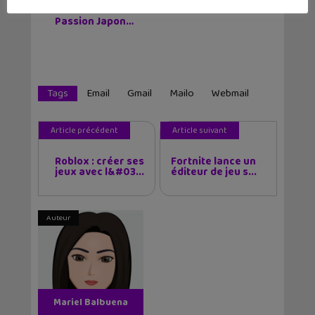
Piece au musée Grévin, Zoo Art Show,
Passion Japon…
Tags
Email
Gmail
Mailo
Webmail
Article précédent
Article suivant
Roblox : créer ses
Fortnite lance un
jeux avec l&#03...
éditeur de jeu s...
Auteur
Mariel Balbuena