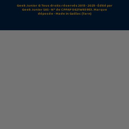
Geek Junior © Tous droits réservés 2015 - 2025 - Édité par
Geek Junior SAS - N° de CPPAP 0621W93953. Marque
déposée - Made in Gaillac (Tarn)