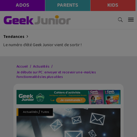
modal-check
ADOS
PARENTS
KIDS
Tendances
Le numéro d’été Geek Junior vient de sortir !
Accueil
Actualités
Je débute sur PC : envoyer et recevoir un e-mail, les
fonctionnalités les plus utiles
/
Actualités
Tutos