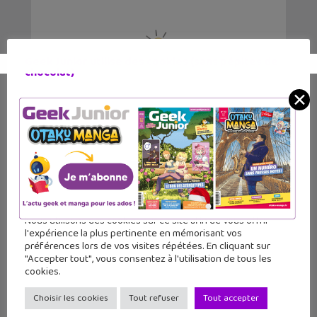
Geek Junior utilise des cookies (sans pépites de
chocolat)
✕
Victor Wembanyama sur la jaquette
mondiale de NBA 2K27 !
Nous utilisons des cookies sur ce site afin de vous offrir
l'expérience la plus pertinente en mémorisant vos
Lecture d’été 2026 #7 : Ghost Pepper
préférences lors de vos visites répétées. En cliquant sur
(tome 1), un comics post-apocalyptique
"Accepter tout", vous consentez à l'utilisation de tous les
par un auteur français
cookies.
Choisir les cookies
Tout refuser
Tout accepter
Les sorties geek de l’été à Paris : One